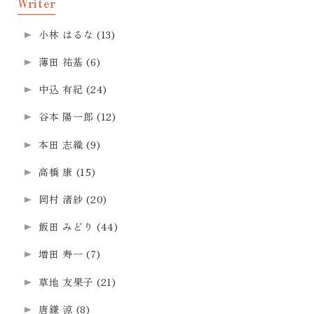
Writer
小林 はるな
(13)
薄田 祐基
(6)
中込 有紀
(24)
谷本 陽一郎
(12)
本田 志織
(9)
高橋 康
(15)
岡村 渚紗
(20)
飯田 みどり
(44)
増田 寿一
(7)
草地 友果子
(21)
唐鎌 涼
(8)