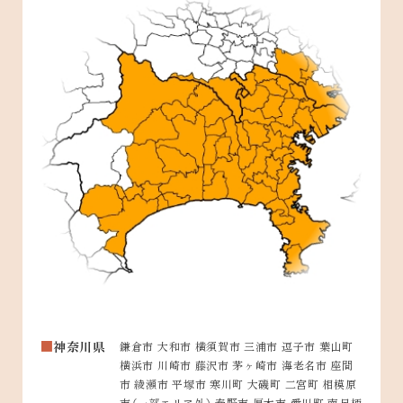
神奈川県
鎌倉市 大和市 横須賀市 三浦市 逗子市 葉山町
横浜市 川崎市 藤沢市 茅ヶ崎市 海老名市 座間
市 綾瀬市 平塚市 寒川町 大磯町 二宮町 相模原
市（一部エリア外） 秦野市 厚木市 愛川町 南足柄