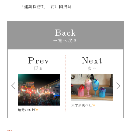
「建築探訪6」浜離宮庭園の茶室
家づ
Back
一覧へ戻る
Prev
Next
戻る
次へ
天才が現れた
地元のお話