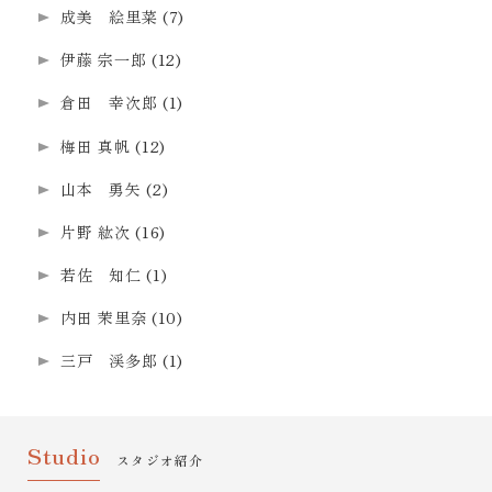
成美 絵里菜
(7)
伊藤 宗一郎
(12)
倉田 幸次郎
(1)
梅田 真帆
(12)
山本 勇矢
(2)
片野 紘次
(16)
若佐 知仁
(1)
内田 茉里奈
(10)
三戸 渓多郎
(1)
Studio
スタジオ紹介