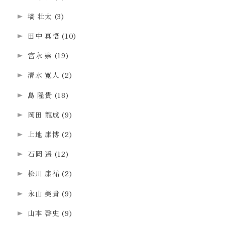
塙 壮太
(3)
田中 真悟
(10)
宮永 崇
(19)
清水 寛人
(2)
島 隆貴
(18)
岡田 龍成
(9)
上地 康博
(2)
石岡 遥
(12)
松川 康祐
(2)
永山 美貴
(9)
山本 啓史
(9)