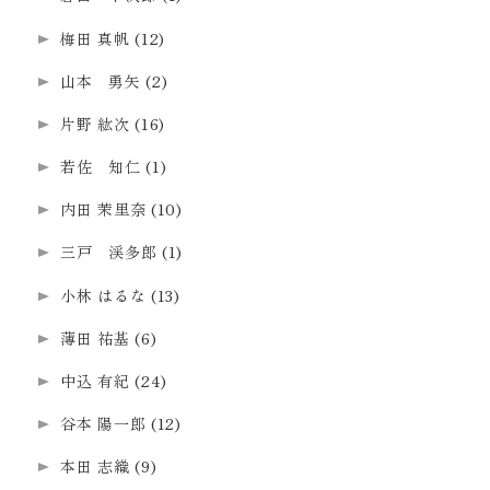
梅田 真帆
(12)
山本 勇矢
(2)
片野 紘次
(16)
若佐 知仁
(1)
内田 茉里奈
(10)
三戸 渓多郎
(1)
小林 はるな
(13)
薄田 祐基
(6)
中込 有紀
(24)
谷本 陽一郎
(12)
本田 志織
(9)