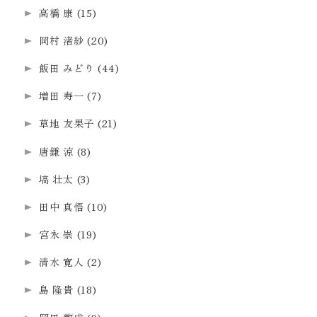
高橋 康
(15)
岡村 渚紗
(20)
飯田 みどり
(44)
増田 寿一
(7)
草地 友果子
(21)
唐鎌 涼
(8)
塙 壮太
(3)
田中 真悟
(10)
宮永 崇
(19)
清水 寛人
(2)
島 隆貴
(18)