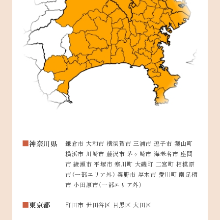
神奈川県
鎌倉市 大和市 横須賀市 三浦市 逗子市 葉山町
横浜市 川崎市 藤沢市 茅ヶ崎市 海老名市 座間
市 綾瀬市 平塚市 寒川町 大磯町 二宮町 相模原
市（一部エリア外） 秦野市 厚木市 愛川町 南足柄
市 小田原市（一部エリア外）
東京都
町田市 世田谷区 目黒区 大田区