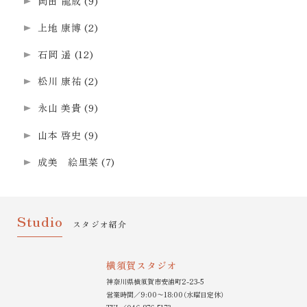
岡田 龍成
(9)
上地 康博
(2)
石岡 遥
(12)
松川 康祐
(2)
永山 美貴
(9)
山本 啓史
(9)
成美 絵里菜
(7)
Studio
スタジオ紹介
横須賀スタジオ
神奈川県横須賀市安浦町2-23-5
営業時間／9:00〜18:00（水曜日定休）