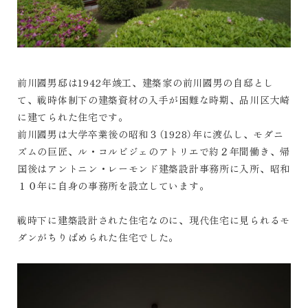
前川國男邸は1942年竣工、建築家の前川國男の自邸とし
て、戦時体制下の建築資材の入手が困難な時期、品川区大崎
に建てられた住宅です。
前川國男は大学卒業後の昭和３（1928）年に渡仏し、モダニ
ズムの巨匠、ル・コルビジェのアトリエで約２年間働き、帰
国後はアントニン・レーモンド建築設計事務所に入所、昭和
１０年に自身の事務所を設立しています。
戦時下に建築設計された住宅なのに、現代住宅に見られるモ
ダンがちりばめられた住宅でした。