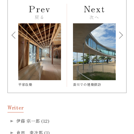
Prev
Next
戻る
次へ
平家改築
香川での建築探訪
Writer
伊藤 宗一郎
(12)
倉田 幸次郎
(1)