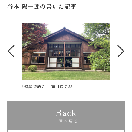
谷本 陽一郎の書いた記事
「建築探訪6」浜離宮庭園の茶室
家づ
Back
一覧へ戻る