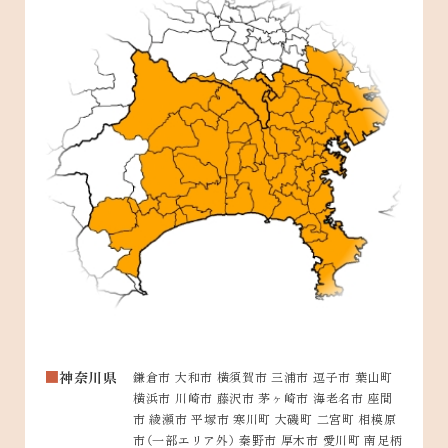
神奈川県
鎌倉市 大和市 横須賀市 三浦市 逗子市 葉山町
横浜市 川崎市 藤沢市 茅ヶ崎市 海老名市 座間
市 綾瀬市 平塚市 寒川町 大磯町 二宮町 相模原
市（一部エリア外） 秦野市 厚木市 愛川町 南足柄