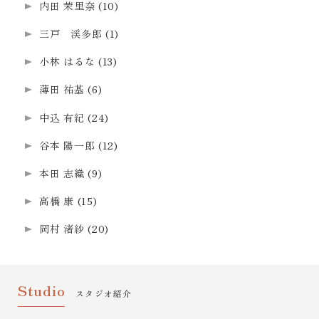
内田 茉里奈
(10)
三戸 渓多郎
(1)
小林 はるな
(13)
薄田 祐基
(6)
中込 有紀
(24)
谷本 陽一郎
(12)
本田 志織
(9)
高橋 康
(15)
岡村 渚紗
(20)
Studio
スタジオ紹介