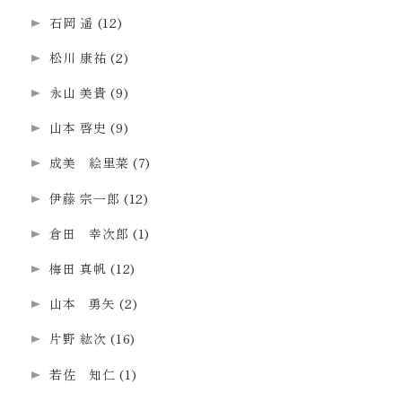
石岡 遥
(12)
松川 康祐
(2)
永山 美貴
(9)
山本 啓史
(9)
成美 絵里菜
(7)
伊藤 宗一郎
(12)
倉田 幸次郎
(1)
梅田 真帆
(12)
山本 勇矢
(2)
片野 紘次
(16)
若佐 知仁
(1)