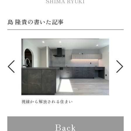
SHIMA RYUKI
島 隆貴の書いた記事
北海道旅行
撮影
Back