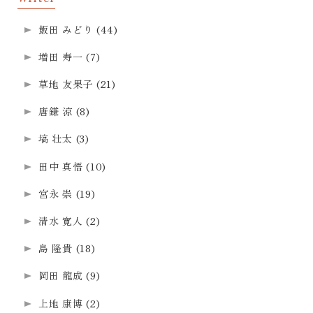
飯田 みどり
(44)
増田 寿一
(7)
草地 友果子
(21)
唐鎌 涼
(8)
塙 壮太
(3)
田中 真悟
(10)
宮永 崇
(19)
清水 寛人
(2)
島 隆貴
(18)
岡田 龍成
(9)
上地 康博
(2)