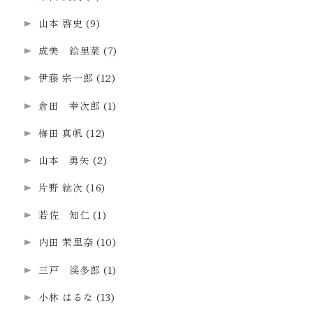
山本 啓史
(9)
成美 絵里菜
(7)
伊藤 宗一郎
(12)
倉田 幸次郎
(1)
梅田 真帆
(12)
山本 勇矢
(2)
片野 紘次
(16)
若佐 知仁
(1)
内田 茉里奈
(10)
三戸 渓多郎
(1)
小林 はるな
(13)