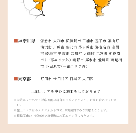
神奈川県
鎌倉市 大和市 横須賀市 三浦市 逗子市 葉山町
横浜市 川崎市 藤沢市 茅ヶ崎市 海老名市 座間
市 綾瀬市 平塚市 寒川町 大磯町 二宮町 相模原
市（一部エリア外） 秦野市 厚木市 愛川町 南足柄
市 小田原市（一部エリア外）
東京都
町田市 世田谷区 目黒区 大田区
上記エリアを中心に施工をしております。
記載エリア外でも対応可能な場合がございますので、お問い合わせくださ
い。
施工エリアは各スタジオから車で1時間圏内でのご対応となります。
相模原市の一部地域や箱根町は施工エリア外になります。