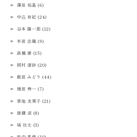
薄田 祐基
(6)
中込 有紀
(24)
谷本 陽一郎
(12)
本田 志織
(9)
高橋 康
(15)
岡村 渚紗
(20)
飯田 みどり
(44)
増田 寿一
(7)
草地 友果子
(21)
唐鎌 涼
(8)
塙 壮太
(3)
田中 真悟
(10)