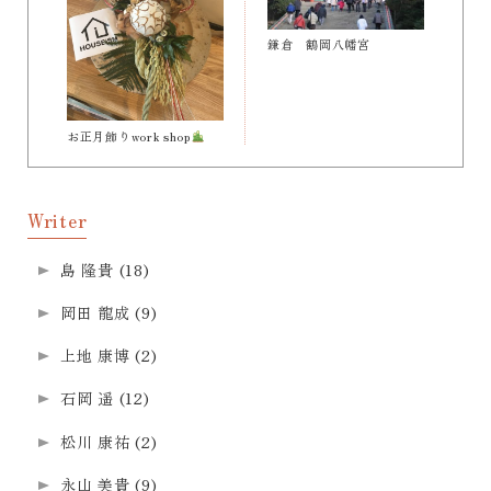
鎌倉 鶴岡八幡宮
お正月飾りwork shop
Writer
島 隆貴
(18)
岡田 龍成
(9)
上地 康博
(2)
石岡 遥
(12)
松川 康祐
(2)
永山 美貴
(9)