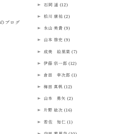
石岡 遥
(12)
松川 康祐
(2)
のブログ
永山 美貴
(9)
山本 啓史
(9)
成美 絵里菜
(7)
伊藤 宗一郎
(12)
倉田 幸次郎
(1)
梅田 真帆
(12)
山本 勇矢
(2)
片野 紘次
(16)
若佐 知仁
(1)
内田 茉里奈
(10)