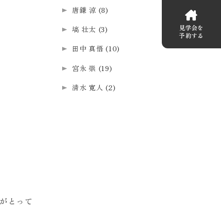
唐鎌 涼
(8)
見学会を
塙 壮太
(3)
予約する
田中 真悟
(10)
宮永 崇
(19)
清水 寛人
(2)
がとって