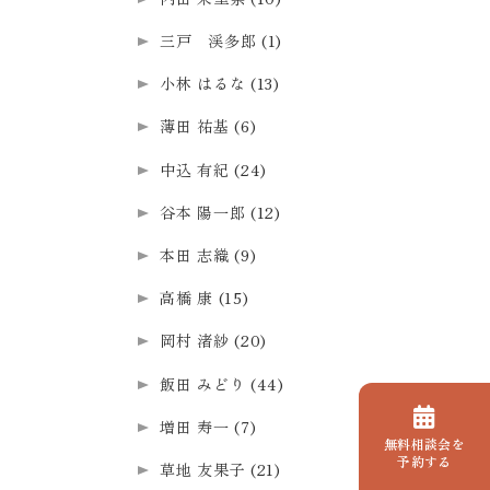
三戸 渓多郎
(1)
小林 はるな
(13)
薄田 祐基
(6)
中込 有紀
(24)
谷本 陽一郎
(12)
本田 志織
(9)
高橋 康
(15)
岡村 渚紗
(20)
飯田 みどり
(44)
増田 寿一
(7)
無料相談会を
予約する
草地 友果子
(21)