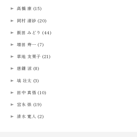
高橋 康
(15)
岡村 渚紗
(20)
飯田 みどり
(44)
増田 寿一
(7)
草地 友果子
(21)
唐鎌 涼
(8)
塙 壮太
(3)
田中 真悟
(10)
宮永 崇
(19)
清水 寛人
(2)