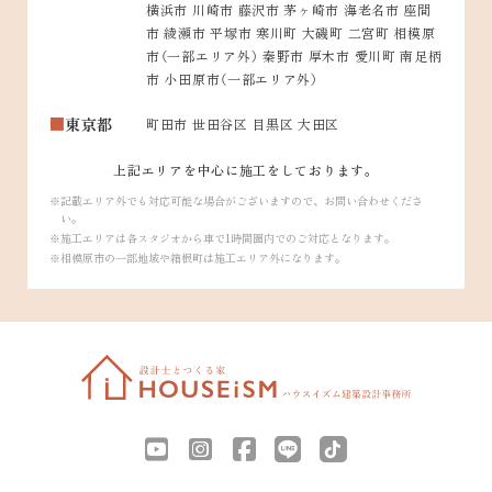
横浜市 川崎市 藤沢市 茅ヶ崎市 海老名市 座間
市 綾瀬市 平塚市 寒川町 大磯町 二宮町 相模原
市（一部エリア外） 秦野市 厚木市 愛川町 南足柄
市 小田原市（一部エリア外）
東京都
町田市 世田谷区 目黒区 大田区
上記エリアを中心に施工をしております。
記載エリア外でも対応可能な場合がございますので、お問い合わせくださ
い。
施工エリアは各スタジオから車で1時間圏内でのご対応となります。
相模原市の一部地域や箱根町は施工エリア外になります。