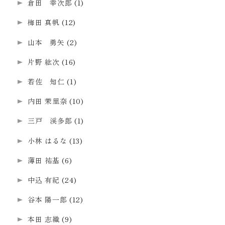
倉田 幸次郎
(1)
梅田 真帆
(12)
山本 勇矢
(2)
片野 紘次
(16)
若佐 知仁
(1)
内田 茉里奈
(10)
三戸 渓多郎
(1)
小林 はるな
(13)
薄田 祐基
(6)
中込 有紀
(24)
谷本 陽一郎
(12)
本田 志織
(9)