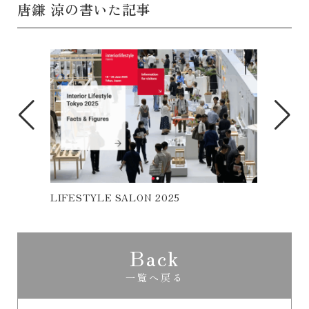
唐鎌 涼の書いた記事
2025
エステサロン＠ベトナム
Back
一覧へ戻る