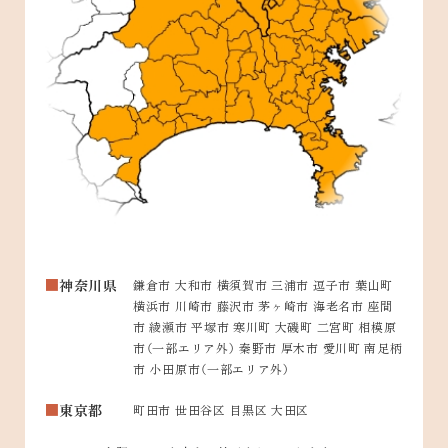
神奈川県
鎌倉市 大和市 横須賀市 三浦市 逗子市 葉山町
横浜市 川崎市 藤沢市 茅ヶ崎市 海老名市 座間
市 綾瀬市 平塚市 寒川町 大磯町 二宮町 相模原
市（一部エリア外） 秦野市 厚木市 愛川町 南足柄
市 小田原市（一部エリア外）
東京都
町田市 世田谷区 目黒区 大田区