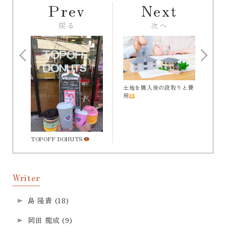
Prev
Next
戻る
次へ
土地を購入後の段取りと費
用
TOPOFF DONUTS
Writer
島 隆貴
(18)
岡田 龍成
(9)