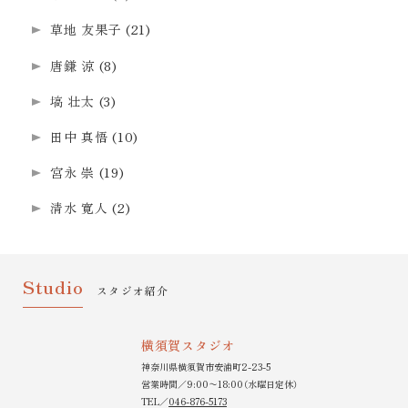
草地 友果子
(21)
唐鎌 涼
(8)
塙 壮太
(3)
田中 真悟
(10)
宮永 崇
(19)
清水 寛人
(2)
Studio
スタジオ紹介
横須賀スタジオ
神奈川県横須賀市安浦町2-23-5
営業時間／9:00〜18:00（水曜日定休）
TEL／
046-876-5173