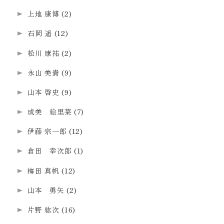
上地 康博
(2)
石岡 遥
(12)
松川 康祐
(2)
永山 美貴
(9)
山本 啓史
(9)
成美 絵里菜
(7)
伊藤 宗一郎
(12)
倉田 幸次郎
(1)
梅田 真帆
(12)
山本 勇矢
(2)
片野 紘次
(16)