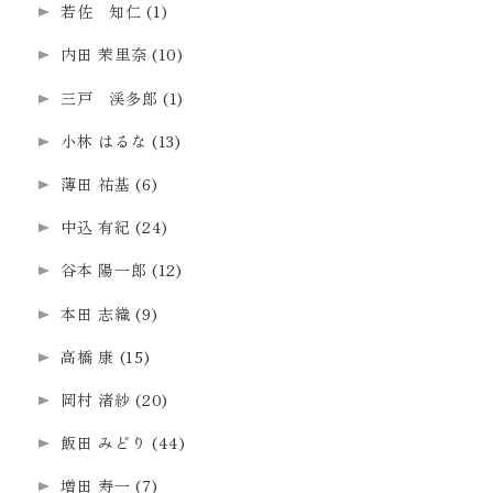
若佐 知仁
(1)
内田 茉里奈
(10)
三戸 渓多郎
(1)
小林 はるな
(13)
薄田 祐基
(6)
中込 有紀
(24)
谷本 陽一郎
(12)
本田 志織
(9)
高橋 康
(15)
岡村 渚紗
(20)
飯田 みどり
(44)
増田 寿一
(7)