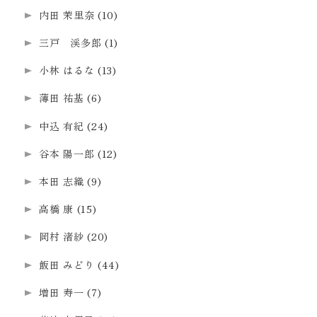
内田 茉里奈
(10)
三戸 渓多郎
(1)
小林 はるな
(13)
薄田 祐基
(6)
中込 有紀
(24)
谷本 陽一郎
(12)
本田 志織
(9)
高橋 康
(15)
岡村 渚紗
(20)
飯田 みどり
(44)
増田 寿一
(7)