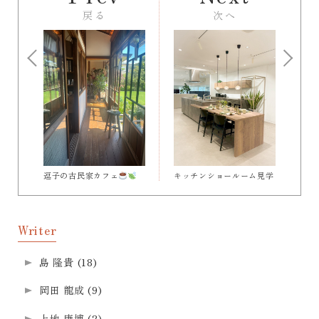
戻る
次へ
逗子の古民家カフェ
キッチンショールーム見学
Writer
島 隆貴
(18)
岡田 龍成
(9)
上地 康博
(2)