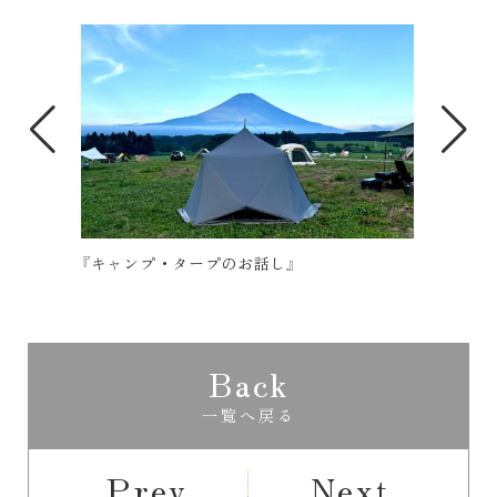
『キャンプ・タープのお話し』
『ガ
てき
Back
一覧へ戻る
Prev
Next