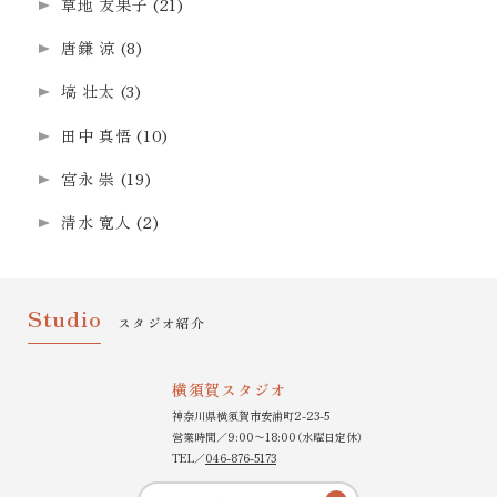
草地 友果子
(21)
唐鎌 涼
(8)
塙 壮太
(3)
田中 真悟
(10)
宮永 崇
(19)
清水 寛人
(2)
Studio
スタジオ紹介
横須賀スタジオ
神奈川県横須賀市安浦町2-23-5
営業時間／9:00〜18:00（水曜日定休）
TEL／
046-876-5173