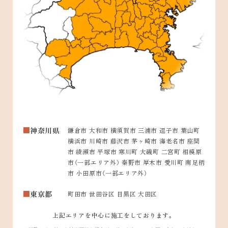
神奈川県
鎌倉市 大和市 横須賀市 三浦市 逗子市 葉山町
横浜市 川崎市 藤沢市 茅ヶ崎市 海老名市 座間
市 綾瀬市 平塚市 寒川町 大磯町 二宮町 相模原
市（一部エリア外） 秦野市 厚木市 愛川町 南足柄
市 小田原市（一部エリア外）
東京都
町田市 世田谷区 目黒区 大田区
上記エリアを中心に施工をしております。