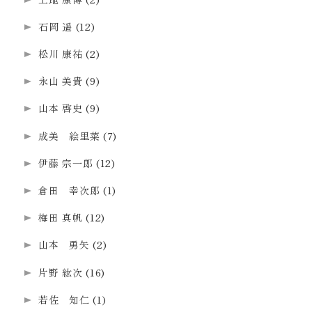
石岡 遥
(12)
松川 康祐
(2)
永山 美貴
(9)
山本 啓史
(9)
成美 絵里菜
(7)
伊藤 宗一郎
(12)
倉田 幸次郎
(1)
梅田 真帆
(12)
山本 勇矢
(2)
片野 紘次
(16)
若佐 知仁
(1)