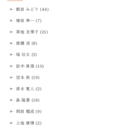
飯田 みどり
(44)
増田 寿一
(7)
草地 友果子
(21)
唐鎌 涼
(8)
塙 壮太
(3)
田中 真悟
(10)
宮永 崇
(19)
清水 寛人
(2)
島 隆貴
(18)
岡田 龍成
(9)
上地 康博
(2)