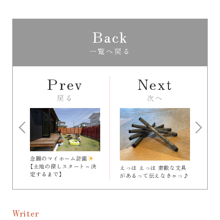
Back
一覧へ戻る
Prev
Next
戻る
次へ
念願のマイホーム計画
【土地の探しスタート～決
えっほ えっほ 素敵な文具
定するまで】
があるって伝えなきゃっ♪
Writer