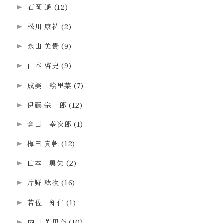
石岡 遥
(12)
松川 康祐
(2)
永山 美貴
(9)
山本 啓史
(9)
成美 絵里菜
(7)
伊藤 宗一郎
(12)
倉田 幸次郎
(1)
梅田 真帆
(12)
山本 勇矢
(2)
片野 紘次
(16)
若佐 知仁
(1)
内田 茉里奈
(10)