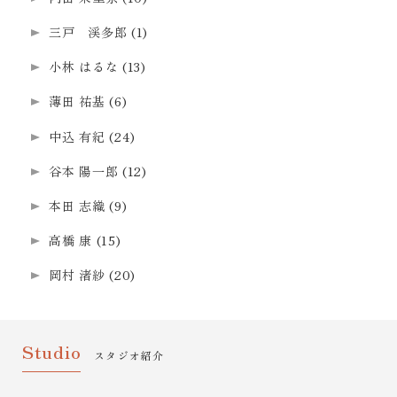
三戸 渓多郎
(1)
小林 はるな
(13)
薄田 祐基
(6)
中込 有紀
(24)
谷本 陽一郎
(12)
本田 志織
(9)
高橋 康
(15)
岡村 渚紗
(20)
Studio
スタジオ紹介