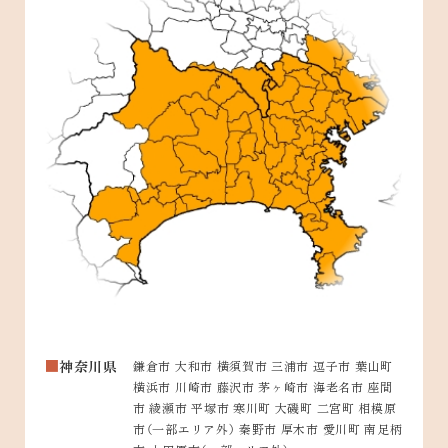
神奈川県
鎌倉市 大和市 横須賀市 三浦市 逗子市 葉山町
横浜市 川崎市 藤沢市 茅ヶ崎市 海老名市 座間
市 綾瀬市 平塚市 寒川町 大磯町 二宮町 相模原
市（一部エリア外） 秦野市 厚木市 愛川町 南足柄