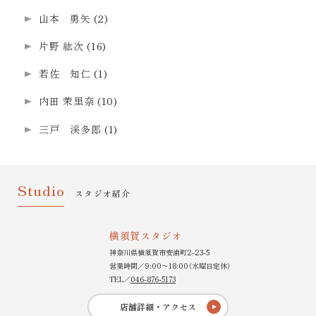
山本 勇矢
(2)
片野 紘次
(16)
若佐 知仁
(1)
内田 茉里奈
(10)
三戸 渓多郎
(1)
Studio
スタジオ紹介
横須賀スタジオ
神奈川県横須賀市安浦町2-23-5
営業時間／9:00〜18:00（水曜日定休）
TEL／
046-876-5173
店舗詳細・アクセス