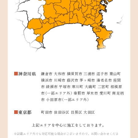
神奈川県
鎌倉市 大和市 横須賀市 三浦市 逗子市 葉山町
横浜市 川崎市 藤沢市 茅ヶ崎市 海老名市 座間
市 綾瀬市 平塚市 寒川町 大磯町 二宮町 相模原
市（一部エリア外） 秦野市 厚木市 愛川町 南足柄
市 小田原市（一部エリア外）
東京都
町田市 世田谷区 目黒区 大田区
上記エリアを中心に施工をしております。
記載エリア外でも対応可能な場合がございますので、お問い合わせくださ