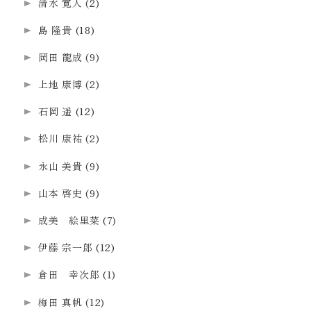
清水 寛人
(2)
島 隆貴
(18)
岡田 龍成
(9)
上地 康博
(2)
石岡 遥
(12)
松川 康祐
(2)
永山 美貴
(9)
山本 啓史
(9)
成美 絵里菜
(7)
伊藤 宗一郎
(12)
倉田 幸次郎
(1)
梅田 真帆
(12)