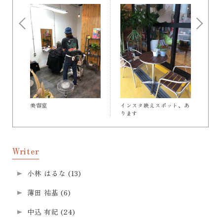
美容室
インスタ映えスポット、あ
ります
Writer
小林 はるな
(13)
薄田 祐基
(6)
中込 有紀
(24)