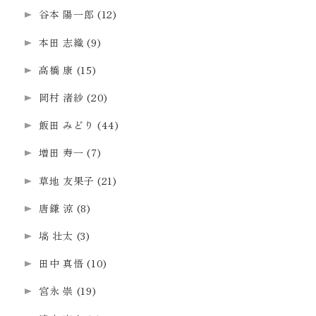
谷本 陽一郎
(12)
本田 志織
(9)
高橋 康
(15)
岡村 渚紗
(20)
飯田 みどり
(44)
増田 寿一
(7)
草地 友果子
(21)
唐鎌 涼
(8)
塙 壮太
(3)
田中 真悟
(10)
宮永 崇
(19)