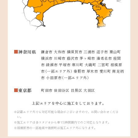
神奈川県
鎌倉市 大和市 横須賀市 三浦市 逗子市 葉山町
横浜市 川崎市 藤沢市 茅ヶ崎市 海老名市 座間
市 綾瀬市 平塚市 寒川町 大磯町 二宮町 相模原
市（一部エリア外） 秦野市 厚木市 愛川町 南足柄
市 小田原市（一部エリア外）
東京都
町田市 世田谷区 目黒区 大田区
上記エリアを中心に施工をしております。
記載エリア外でも対応可能な場合がございますので、お問い合わせくださ
い。
施工エリアは各スタジオから車で1時間圏内でのご対応となります。
相模原市の一部地域や箱根町は施工エリア外になります。