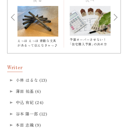
戻る
次へ
予算オーバーさせない！
えっほ えっほ 素敵な文具
「住宅購入予算」の決め方
があるって伝えなきゃっ♪
Writer
小林 はるな
(13)
薄田 祐基
(6)
中込 有紀
(24)
谷本 陽一郎
(12)
本田 志織
(9)