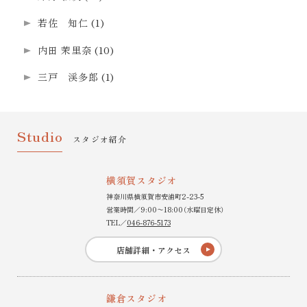
若佐 知仁
(1)
内田 茉里奈
(10)
三戸 渓多郎
(1)
Studio
スタジオ紹介
横須賀スタジオ
神奈川県横須賀市安浦町2-23-5
営業時間／9:00〜18:00（水曜日定休）
TEL／
046-876-5173
店舗詳細・アクセス
鎌倉スタジオ