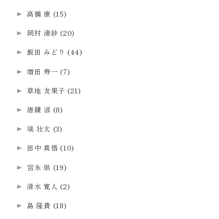
高橋 康
(15)
岡村 渚紗
(20)
飯田 みどり
(44)
増田 寿一
(7)
草地 友果子
(21)
唐鎌 涼
(8)
塙 壮太
(3)
田中 真悟
(10)
宮永 崇
(19)
清水 寛人
(2)
島 隆貴
(18)