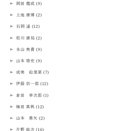
岡田 龍成
(9)
上地 康博
(2)
石岡 遥
(12)
松川 康祐
(2)
永山 美貴
(9)
山本 啓史
(9)
成美 絵里菜
(7)
伊藤 宗一郎
(12)
倉田 幸次郎
(1)
梅田 真帆
(12)
山本 勇矢
(2)
片野 紘次
(16)