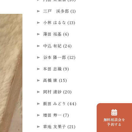
三戸 渓多郎
(1)
小林 はるな
(13)
薄田 祐基
(6)
中込 有紀
(24)
谷本 陽一郎
(12)
本田 志織
(9)
高橋 康
(15)
岡村 渚紗
(20)
飯田 みどり
(44)
増田 寿一
(7)
無料相談会を
予約する
草地 友果子
(21)