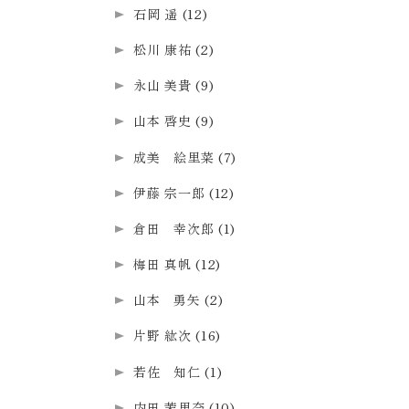
石岡 遥
(12)
松川 康祐
(2)
永山 美貴
(9)
山本 啓史
(9)
成美 絵里菜
(7)
伊藤 宗一郎
(12)
倉田 幸次郎
(1)
梅田 真帆
(12)
山本 勇矢
(2)
片野 紘次
(16)
若佐 知仁
(1)
内田 茉里奈
(10)