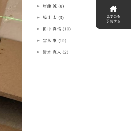
唐鎌 涼
(8)
見学会を
塙 壮太
(3)
予約する
田中 真悟
(10)
宮永 崇
(19)
清水 寛人
(2)