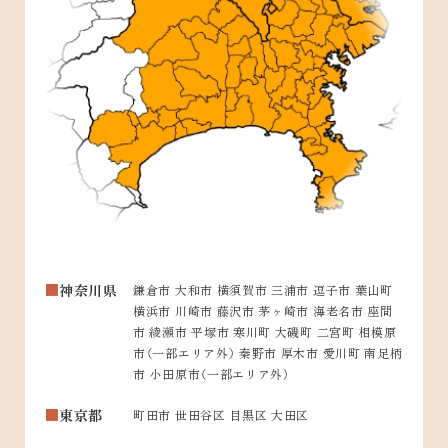
神奈川県
鎌倉市 大和市 横須賀市 三浦市 逗子市 葉山町
横浜市 川崎市 藤沢市 茅ヶ崎市 海老名市 座間
市 綾瀬市 平塚市 寒川町 大磯町 二宮町 相模原
市（一部エリア外） 秦野市 厚木市 愛川町 南足柄
市 小田原市（一部エリア外）
東京都
町田市 世田谷区 目黒区 大田区