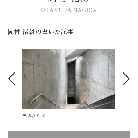
OKAMURA NAGISA
岡村 渚紗の書いた記事
『KUMU KANAZAWA』
韓国