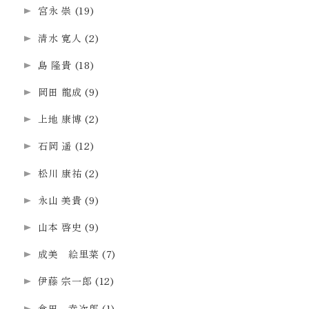
宮永 崇
(19)
清水 寛人
(2)
島 隆貴
(18)
岡田 龍成
(9)
上地 康博
(2)
石岡 遥
(12)
松川 康祐
(2)
永山 美貴
(9)
山本 啓史
(9)
成美 絵里菜
(7)
伊藤 宗一郎
(12)
倉田 幸次郎
(1)