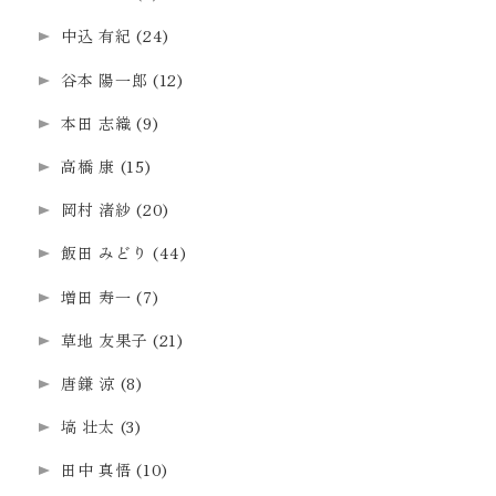
中込 有紀
(24)
谷本 陽一郎
(12)
本田 志織
(9)
高橋 康
(15)
岡村 渚紗
(20)
飯田 みどり
(44)
増田 寿一
(7)
草地 友果子
(21)
唐鎌 涼
(8)
塙 壮太
(3)
田中 真悟
(10)