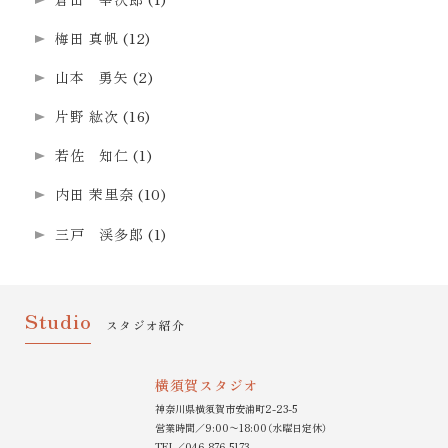
梅田 真帆
(12)
山本 勇矢
(2)
片野 紘次
(16)
若佐 知仁
(1)
内田 茉里奈
(10)
三戸 渓多郎
(1)
Studio
スタジオ紹介
横須賀スタジオ
神奈川県横須賀市安浦町2-23-5
営業時間／9:00〜18:00（水曜日定休）
TEL／
046-876-5173