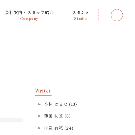
会社案内・スタッフ紹介
スタジオ
Company
Studio
Writer
小林 はるな
(13)
薄田 祐基
(6)
中込 有紀
(24)