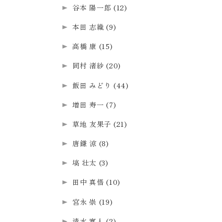
谷本 陽一郎
(12)
本田 志織
(9)
高橋 康
(15)
岡村 渚紗
(20)
飯田 みどり
(44)
増田 寿一
(7)
草地 友果子
(21)
唐鎌 涼
(8)
塙 壮太
(3)
田中 真悟
(10)
宮永 崇
(19)
清水 寛人
(2)