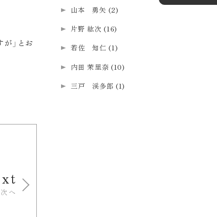
山本 勇矢
(2)
片野 紘次
(16)
すが」とお
若佐 知仁
(1)
内田 茉里奈
(10)
三戸 渓多郎
(1)
xt
次へ