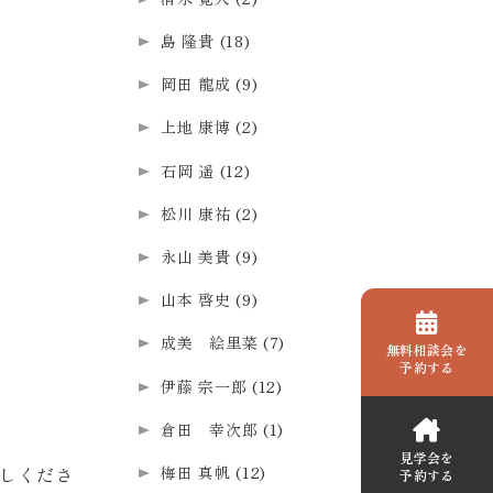
島 隆貴
(18)
岡田 龍成
(9)
上地 康博
(2)
石岡 遥
(12)
松川 康祐
(2)
永山 美貴
(9)
山本 啓史
(9)
成美 絵里菜
(7)
無料相談会を
予約する
伊藤 宗一郎
(12)
倉田 幸次郎
(1)
見学会を
梅田 真帆
(12)
しくださ
予約する