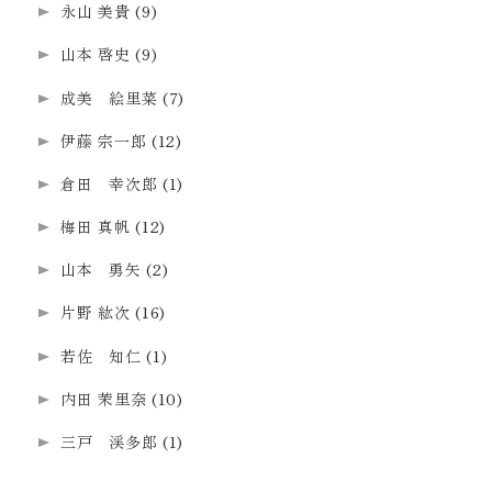
永山 美貴
(9)
山本 啓史
(9)
成美 絵里菜
(7)
伊藤 宗一郎
(12)
倉田 幸次郎
(1)
梅田 真帆
(12)
山本 勇矢
(2)
片野 紘次
(16)
若佐 知仁
(1)
内田 茉里奈
(10)
三戸 渓多郎
(1)