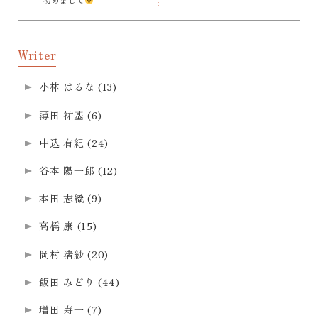
初めまして
Writer
小林 はるな
(13)
薄田 祐基
(6)
中込 有紀
(24)
谷本 陽一郎
(12)
本田 志織
(9)
高橋 康
(15)
岡村 渚紗
(20)
飯田 みどり
(44)
増田 寿一
(7)