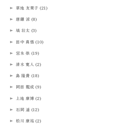
草地 友果子
(21)
唐鎌 涼
(8)
塙 壮太
(3)
田中 真悟
(10)
宮永 崇
(19)
清水 寛人
(2)
島 隆貴
(18)
岡田 龍成
(9)
上地 康博
(2)
石岡 遥
(12)
松川 康祐
(2)