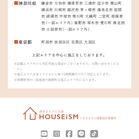
神奈川県
鎌倉市 大和市 横須賀市 三浦市 逗子市 葉山町
横浜市 川崎市 藤沢市 茅ヶ崎市 海老名市 座間
市 綾瀬市 平塚市 寒川町 大磯町 二宮町 相模原
市（一部エリア外） 秦野市 厚木市 愛川町 南足柄
市 小田原市（一部エリア外）
東京都
町田市 世田谷区 目黒区 大田区
上記エリアを中心に施工をしております。
記載エリア外でも対応可能な場合がございますので、お問い合わせくださ
い。
施工エリアは各スタジオから車で1時間圏内でのご対応となります。
相模原市の一部地域や箱根町は施工エリア外になります。