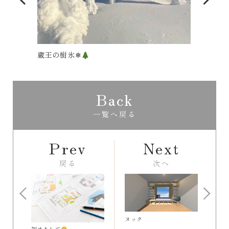
TOPOFF DONUTS
第一
Back
一覧へ戻る
Prev
Next
戻る
次へ
ヌック