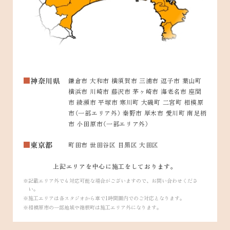
神奈川県
鎌倉市 大和市 横須賀市 三浦市 逗子市 葉山町
横浜市 川崎市 藤沢市 茅ヶ崎市 海老名市 座間
市 綾瀬市 平塚市 寒川町 大磯町 二宮町 相模原
市（一部エリア外） 秦野市 厚木市 愛川町 南足柄
市 小田原市（一部エリア外）
東京都
町田市 世田谷区 目黒区 大田区
上記エリアを中心に施工をしております。
記載エリア外でも対応可能な場合がございますので、お問い合わせくださ
い。
施工エリアは各スタジオから車で1時間圏内でのご対応となります。
相模原市の一部地域や箱根町は施工エリア外になります。