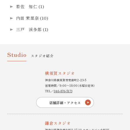
若佐 知仁
(1)
内田 茉里奈
(10)
三戸 渓多郎
(1)
Studio
スタジオ紹介
横須賀スタジオ
神奈川県横須賀市安浦町2-23-5
営業時間／9:00〜18:00（水曜日定休）
TEL／
046-876-5173
店舗詳細・アクセス
鎌倉スタジオ
神奈川県鎌倉市大船2-17-10 カサハラビル大船1F