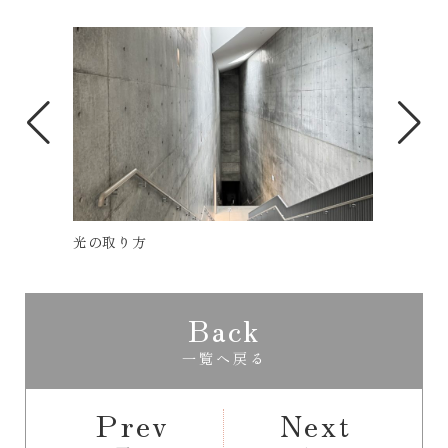
『KUMU KANAZAWA』
Back
一覧へ戻る
Prev
Next