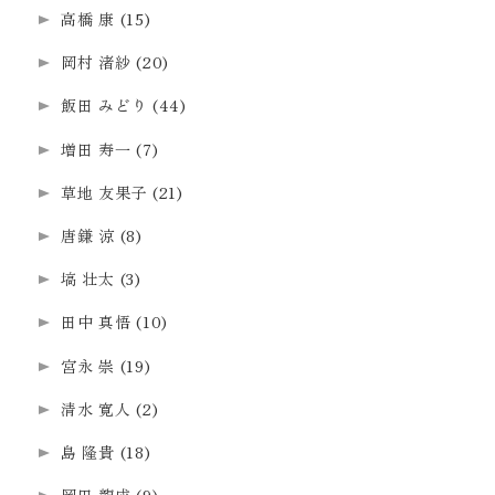
高橋 康
(15)
岡村 渚紗
(20)
飯田 みどり
(44)
増田 寿一
(7)
草地 友果子
(21)
唐鎌 涼
(8)
塙 壮太
(3)
田中 真悟
(10)
宮永 崇
(19)
清水 寛人
(2)
島 隆貴
(18)