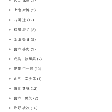
岡田 龍成
(9)
上地 康博
(2)
石岡 遥
(12)
松川 康祐
(2)
永山 美貴
(9)
山本 啓史
(9)
成美 絵里菜
(7)
伊藤 宗一郎
(12)
倉田 幸次郎
(1)
梅田 真帆
(12)
山本 勇矢
(2)
片野 紘次
(16)