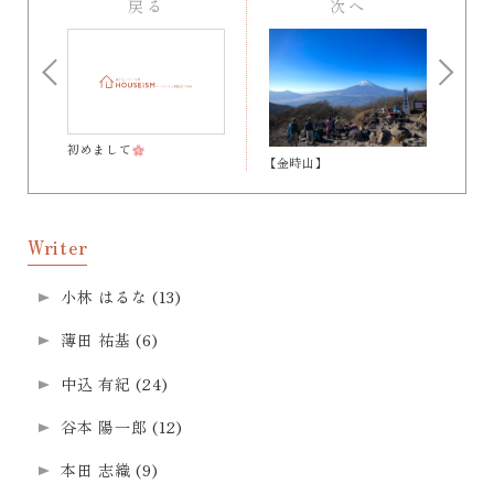
戻る
次へ
初めまして
【金時山】
Writer
小林 はるな
(13)
薄田 祐基
(6)
中込 有紀
(24)
谷本 陽一郎
(12)
本田 志織
(9)