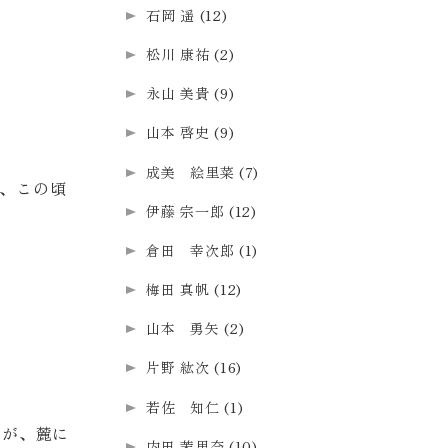
石岡 遥
(12)
松川 康祐
(2)
永山 美貴
(9)
山本 啓史
(9)
成美 絵里菜
(7)
、この頃
伊藤 宗一郎
(12)
倉田 幸次郎
(1)
梅田 真帆
(12)
山本 勇矢
(2)
片野 紘次
(16)
若佐 知仁
(1)
すが、麓に
内田 茉里奈
(10)