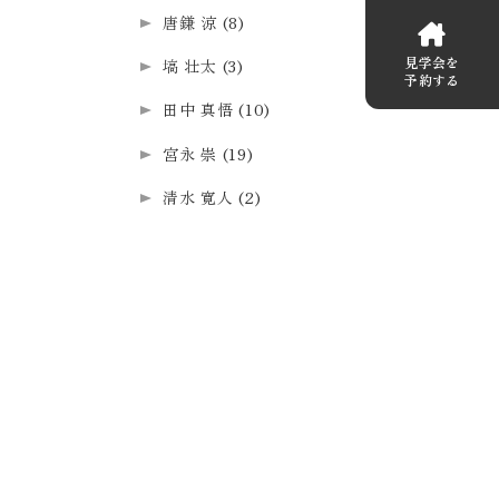
唐鎌 涼
(8)
見学会を
塙 壮太
(3)
予約する
田中 真悟
(10)
宮永 崇
(19)
清水 寛人
(2)