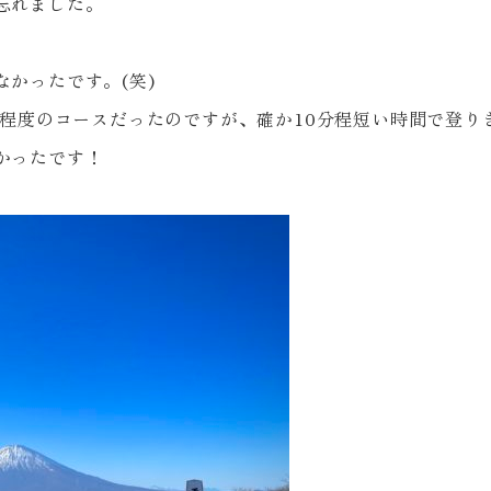
忘れました。
なかったです。
(
笑
)
程度のコースだったのですが、確か
10
分程短い時間で登り
かったです！