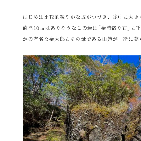
はじめは比較的緩やかな坂がつづき、途中に大き
直径
10
ｍはありそうなこの岩は「金時宿り石」と
かの有名な金太郎とその母である山姥が一緒に暮