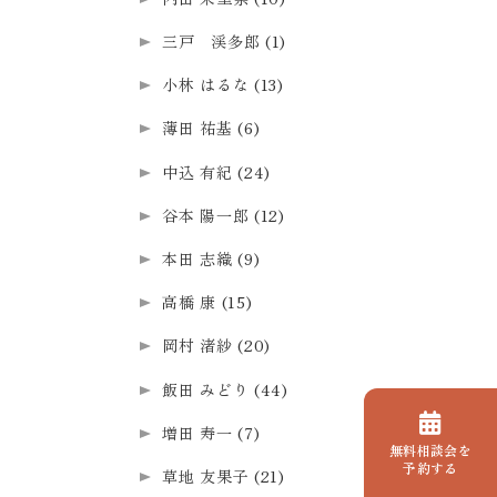
三戸 渓多郎
(1)
小林 はるな
(13)
薄田 祐基
(6)
中込 有紀
(24)
谷本 陽一郎
(12)
本田 志織
(9)
高橋 康
(15)
岡村 渚紗
(20)
飯田 みどり
(44)
増田 寿一
(7)
無料相談会を
予約する
草地 友果子
(21)