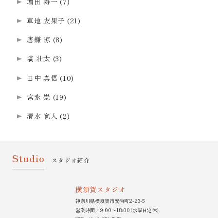
増田 寿一
(7)
草地 友果子
(21)
唐鎌 涼
(8)
塙 壮太
(3)
田中 真悟
(10)
宮永 崇
(19)
清水 寛人
(2)
Studio
スタジオ紹介
横須賀スタジオ
神奈川県横須賀市安浦町2-23-5
営業時間／9:00〜18:00（水曜日定休）