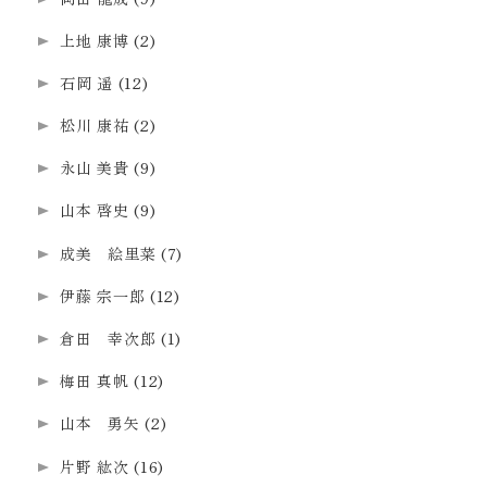
上地 康博
(2)
石岡 遥
(12)
松川 康祐
(2)
永山 美貴
(9)
山本 啓史
(9)
成美 絵里菜
(7)
伊藤 宗一郎
(12)
倉田 幸次郎
(1)
梅田 真帆
(12)
山本 勇矢
(2)
片野 紘次
(16)