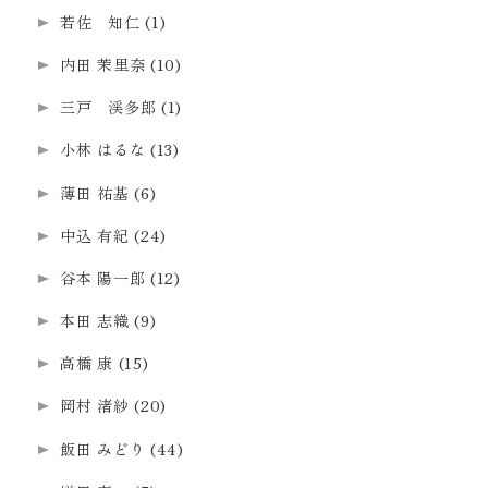
若佐 知仁
(1)
内田 茉里奈
(10)
三戸 渓多郎
(1)
小林 はるな
(13)
薄田 祐基
(6)
中込 有紀
(24)
谷本 陽一郎
(12)
本田 志織
(9)
高橋 康
(15)
岡村 渚紗
(20)
飯田 みどり
(44)