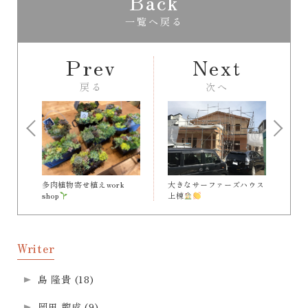
Back
一覧へ戻る
Prev
Next
戻る
次へ
多肉植物寄せ植えwork
大きなサーファーズハウス
shop
上棟
Writer
島 隆貴
(18)
岡田 龍成
(9)