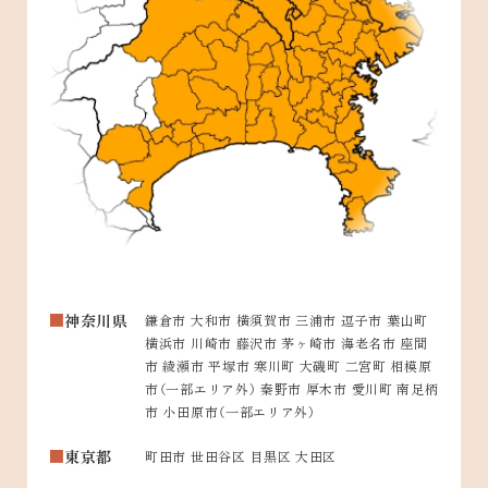
神奈川県
鎌倉市 大和市 横須賀市 三浦市 逗子市 葉山町
横浜市 川崎市 藤沢市 茅ヶ崎市 海老名市 座間
市 綾瀬市 平塚市 寒川町 大磯町 二宮町 相模原
市（一部エリア外） 秦野市 厚木市 愛川町 南足柄
市 小田原市（一部エリア外）
東京都
町田市 世田谷区 目黒区 大田区