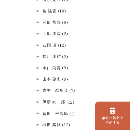
島 隆貴
(18)
岡田 龍成
(9)
上地 康博
(2)
石岡 遥
(12)
松川 康祐
(2)
永山 美貴
(9)
山本 啓史
(9)
成美 絵里菜
(7)
伊藤 宗一郎
(12)
倉田 幸次郎
(1)
無料相談会を
予約する
梅田 真帆
(12)