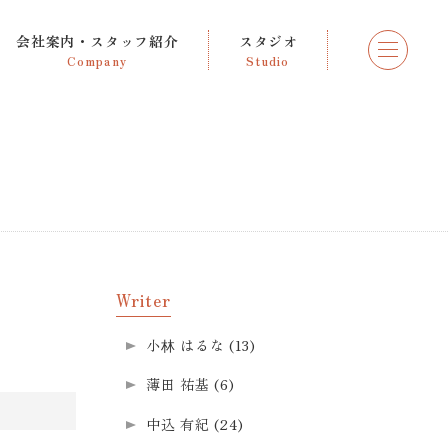
会社案内・スタッフ紹介
スタジオ
Company
Studio
Writer
小林 はるな
(13)
薄田 祐基
(6)
中込 有紀
(24)