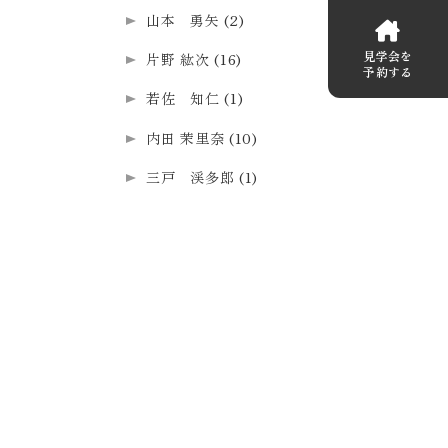
山本 勇矢
(2)
見学会を
片野 紘次
(16)
予約する
若佐 知仁
(1)
内田 茉里奈
(10)
三戸 渓多郎
(1)