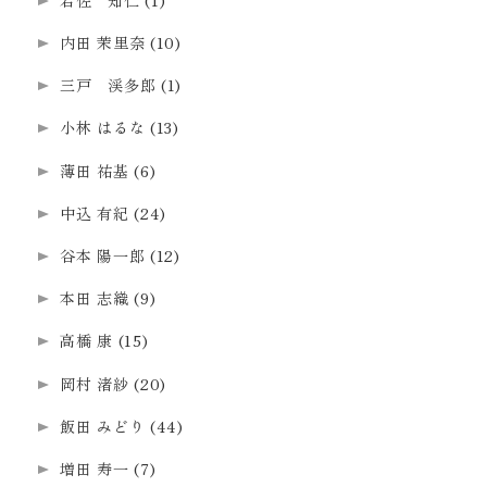
内田 茉里奈
(10)
三戸 渓多郎
(1)
小林 はるな
(13)
薄田 祐基
(6)
中込 有紀
(24)
谷本 陽一郎
(12)
本田 志織
(9)
高橋 康
(15)
岡村 渚紗
(20)
飯田 みどり
(44)
増田 寿一
(7)