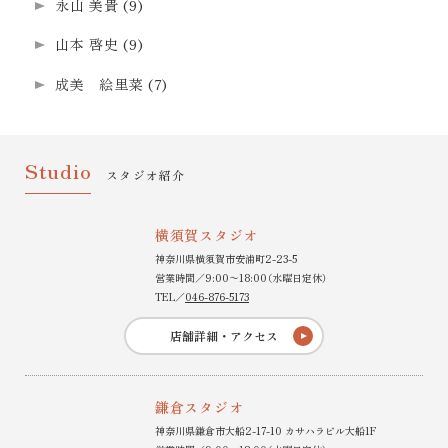
永山 美貴
(9)
山本 啓史
(9)
成美 絵里菜
(7)
Studio
スタジオ紹介
横須賀スタジオ
神奈川県横須賀市安浦町2-23-5
営業時間／9:00〜18:00（水曜日定休）
TEL／
046-876-5173
店舗詳細・アクセス
鎌倉スタジオ
神奈川県鎌倉市大船2-17-10 カサハラビル大船1F