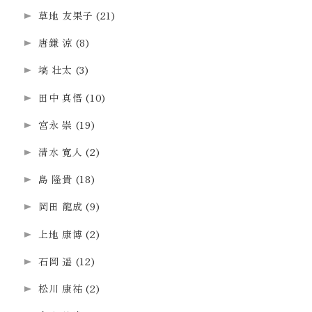
草地 友果子
(21)
唐鎌 涼
(8)
塙 壮太
(3)
田中 真悟
(10)
宮永 崇
(19)
清水 寛人
(2)
島 隆貴
(18)
岡田 龍成
(9)
上地 康博
(2)
石岡 遥
(12)
松川 康祐
(2)