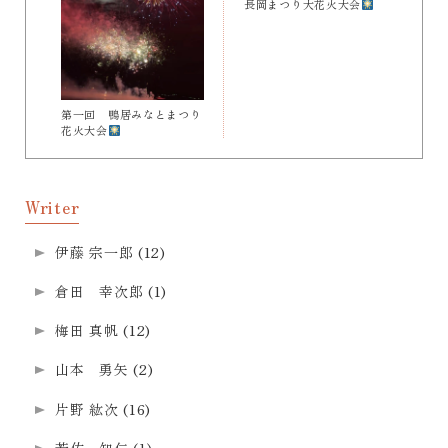
長岡まつり大花火大会
第一回 鴨居みなとまつり
花火大会
Writer
伊藤 宗一郎
(12)
倉田 幸次郎
(1)
梅田 真帆
(12)
山本 勇矢
(2)
片野 紘次
(16)
若佐 知仁
(1)