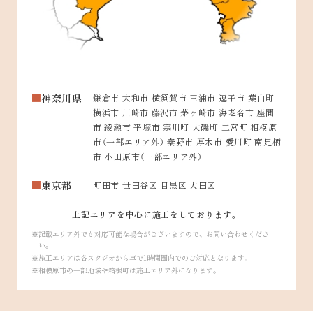
神奈川県
鎌倉市 大和市 横須賀市 三浦市 逗子市 葉山町
横浜市 川崎市 藤沢市 茅ヶ崎市 海老名市 座間
市 綾瀬市 平塚市 寒川町 大磯町 二宮町 相模原
市（一部エリア外） 秦野市 厚木市 愛川町 南足柄
市 小田原市（一部エリア外）
東京都
町田市 世田谷区 目黒区 大田区
上記エリアを中心に施工をしております。
記載エリア外でも対応可能な場合がございますので、お問い合わせくださ
い。
施工エリアは各スタジオから車で1時間圏内でのご対応となります。
相模原市の一部地域や箱根町は施工エリア外になります。