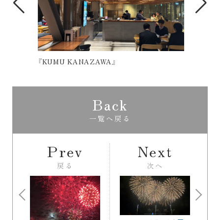
『KUMU KANAZAWA』
韓国
Back
一覧へ戻る
Prev
Next
戻る
次へ