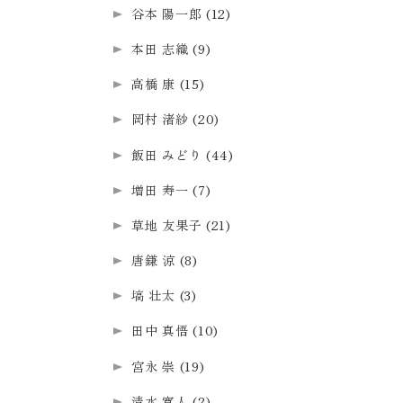
谷本 陽一郎
(12)
本田 志織
(9)
高橋 康
(15)
岡村 渚紗
(20)
飯田 みどり
(44)
増田 寿一
(7)
草地 友果子
(21)
唐鎌 涼
(8)
塙 壮太
(3)
田中 真悟
(10)
宮永 崇
(19)
清水 寛人
(2)