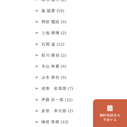
島 隆貴
(18)
岡田 龍成
(9)
上地 康博
(2)
石岡 遥
(12)
松川 康祐
(2)
永山 美貴
(9)
山本 啓史
(9)
成美 絵里菜
(7)
伊藤 宗一郎
(12)
倉田 幸次郎
(1)
無料相談会を
予約する
梅田 真帆
(12)