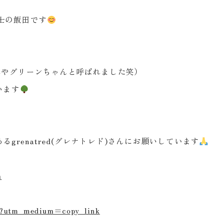
士の飯田です
んやグリーンちゃんと呼ばれました笑）
います
grenatred(グレナトレド)さんにお願いしています
m
d?utm_medium=copy_link