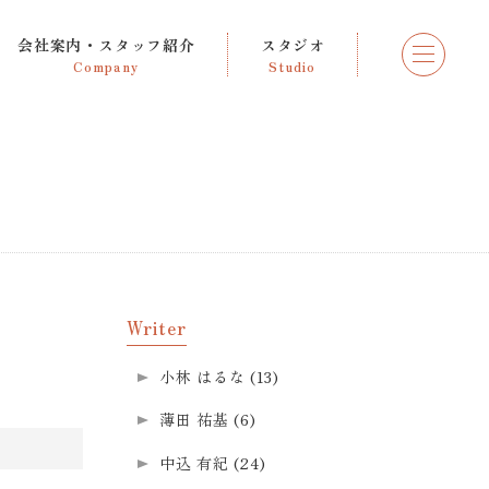
会社案内・スタッフ紹介
スタジオ
Company
Studio
Writer
小林 はるな
(13)
薄田 祐基
(6)
中込 有紀
(24)