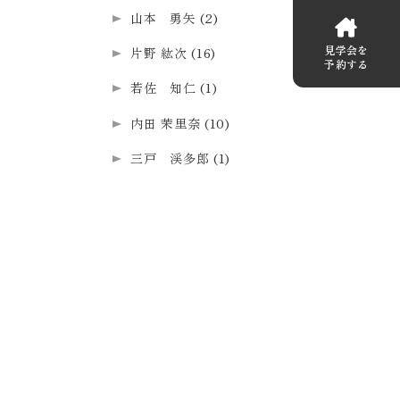
山本 勇矢
(2)
見学会を
片野 紘次
(16)
予約する
若佐 知仁
(1)
内田 茉里奈
(10)
三戸 渓多郎
(1)