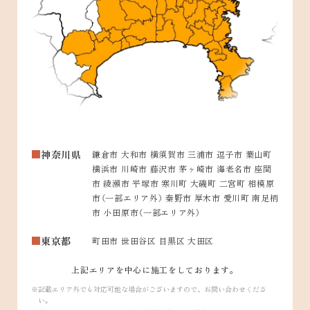
神奈川県
鎌倉市 大和市 横須賀市 三浦市 逗子市 葉山町
横浜市 川崎市 藤沢市 茅ヶ崎市 海老名市 座間
市 綾瀬市 平塚市 寒川町 大磯町 二宮町 相模原
市（一部エリア外） 秦野市 厚木市 愛川町 南足柄
市 小田原市（一部エリア外）
東京都
町田市 世田谷区 目黒区 大田区
上記エリアを中心に施工をしております。
記載エリア外でも対応可能な場合がございますので、お問い合わせくださ
い。