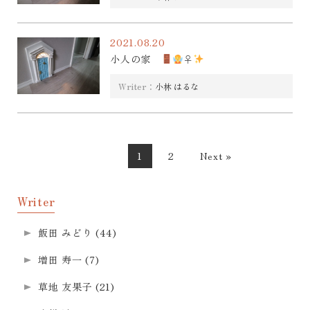
2021.08.20
小人の家
‍♀
Writer：
小林 はるな
1
2
Next »
Writer
飯田 みどり
(44)
増田 寿一
(7)
草地 友果子
(21)