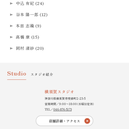
中込 有紀
(24)
谷本 陽一郎
(12)
本田 志織
(9)
高橋 康
(15)
岡村 渚紗
(20)
Studio
スタジオ紹介
横須賀スタジオ
神奈川県横須賀市安浦町2-23-5
営業時間／9:00〜18:00（水曜日定休）
TEL／
046-876-5173
店舗詳細・アクセス