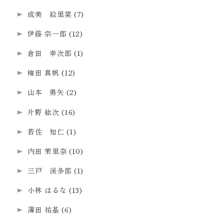
成美 絵里菜
(7)
伊藤 宗一郎
(12)
倉田 幸次郎
(1)
梅田 真帆
(12)
山本 勇矢
(2)
片野 紘次
(16)
若佐 知仁
(1)
内田 茉里奈
(10)
三戸 渓多郎
(1)
小林 はるな
(13)
薄田 祐基
(6)