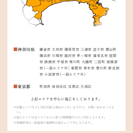
神奈川県
鎌倉市 大和市 横須賀市 三浦市 逗子市 葉山町
横浜市 川崎市 藤沢市 茅ヶ崎市 海老名市 座間
市 綾瀬市 平塚市 寒川町 大磯町 二宮町 相模原
市（一部エリア外） 秦野市 厚木市 愛川町 南足柄
市 小田原市（一部エリア外）
東京都
町田市 世田谷区 目黒区 大田区
上記エリアを中心に施工をしております。
記載エリア外でも対応可能な場合がございますので、お問い合わせくださ
い。
施工エリアは各スタジオから車で1時間圏内でのご対応となります。
相模原市の一部地域や箱根町は施工エリア外になります。