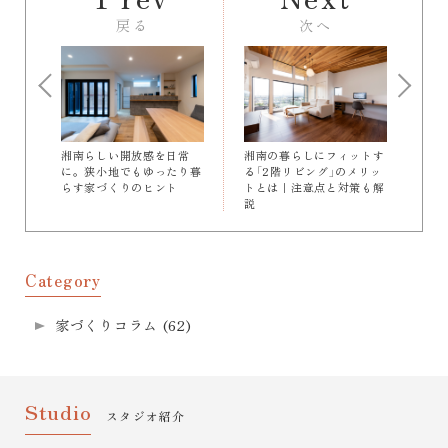
戻る
次へ
湘南らしい開放感を日常
湘南の暮らしにフィットす
に。狭小地でもゆったり暮
る「2階リビング」のメリッ
らす家づくりのヒント
トとは｜注意点と対策も解
説
Category
家づくりコラム
(62)
Studio
スタジオ紹介