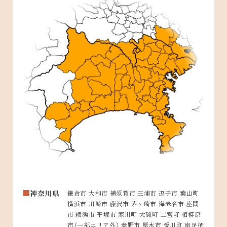
神奈川県
鎌倉市 大和市 横須賀市 三浦市 逗子市 葉山町
横浜市 川崎市 藤沢市 茅ヶ崎市 海老名市 座間
市 綾瀬市 平塚市 寒川町 大磯町 二宮町 相模原
市（一部エリア外） 秦野市 厚木市 愛川町 南足柄