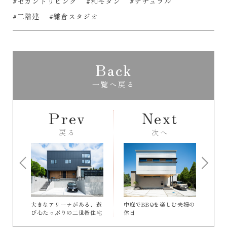
#セカンドリビング
#和モダン
#ナチュラル
#二階建
#鎌倉スタジオ
Back
一覧へ戻る
Prev
Next
戻る
次へ
大きなアリーナがある、遊
中庭でBBQを楽しむ夫婦の
び心たっぷりの二世帯住宅
休日