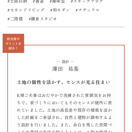
#土間収納
#書斎
#趣味室
#スキップフロア
#セカンドリビング
#和モダン
#ナチュラル
#二階建
#鎌倉スタジオ
担当者が
ポイントを
紹介！
設計
薄田 祐基
土地の個性を活かす、センスが光る住まい
K様ご夫妻はおだやかで洗練された雰囲気をお持
ちで、家づくりにおいてもそのセンスが随所に表
れていました。土地の高低差や既存の植栽を活か
した計画をご希望され、自然と建物が調和するよ
う設計を行いました。また、余白を残した空間づ
くりや素材の色味を揃えることで、小物や家具が