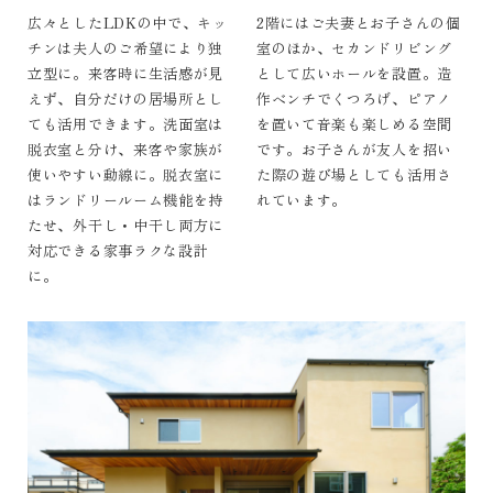
広々としたLDKの中で、キッ
2階にはご夫妻とお子さんの個
チンは夫人のご希望により独
室のほか、セカンドリビング
立型に。来客時に生活感が見
として広いホールを設置。造
えず、自分だけの居場所とし
作ベンチでくつろげ、ピアノ
ても活用できます。洗面室は
を置いて音楽も楽しめる空間
脱衣室と分け、来客や家族が
です。お子さんが友人を招い
使いやすい動線に。脱衣室に
た際の遊び場としても活用さ
はランドリールーム機能を持
れています。
たせ、外干し・中干し両方に
対応できる家事ラクな設計
に。