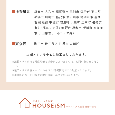
神奈川県
鎌倉市 大和市 横須賀市 三浦市 逗子市 葉山町
横浜市 川崎市 藤沢市 茅ヶ崎市 海老名市 座間
市 綾瀬市 平塚市 寒川町 大磯町 二宮町 相模原
市（一部エリア外） 秦野市 厚木市 愛川町 南足柄
市 小田原市（一部エリア外）
東京都
町田市 世田谷区 目黒区 大田区
上記エリアを中心に施工をしております。
記載エリア外でも対応可能な場合がございますので、お問い合わせくださ
い。
施工エリアは各スタジオから車で1時間圏内でのご対応となります。
相模原市の一部地域や箱根町は施工エリア外になります。