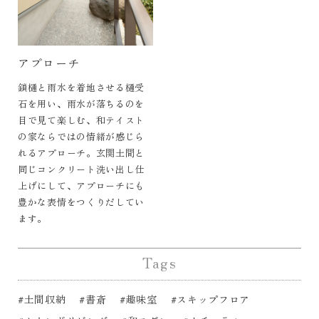
アプローチ
鎖樋と雨水を着地させる樋受
石を用い、雨水が落ちるのを
目で見て楽しむ、和テイスト
の家ならではの情緒が感じら
れるアプローチ。玄関土間と
同じコンクリート洗い出し仕
上げにして、アプローチにも
豊かな表情をつくりだしてい
ます。
Tags
#土間収納
#書斎
#趣味室
#スキップフロア