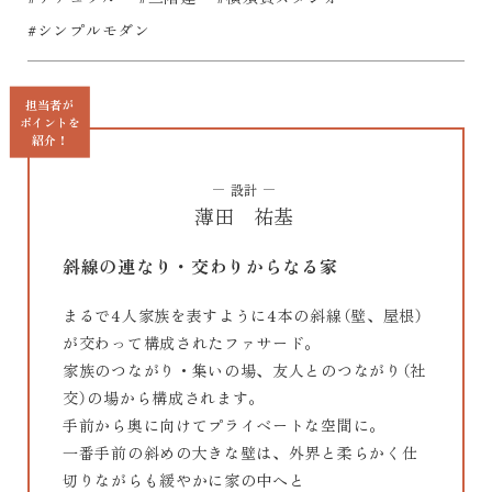
#シンプルモダン
担当者が
ポイントを
紹介！
設計
薄田 祐基
斜線の連なり・交わりからなる家
まるで4人家族を表すように4本の斜線（壁、屋根）
が交わって構成されたファサード。
家族のつながり・集いの場、友人とのつながり（社
交）の場から構成されます。
手前から奥に向けてプライベートな空間に。
一番手前の斜めの大きな壁は、外界と柔らかく仕
切りながらも緩やかに家の中へと