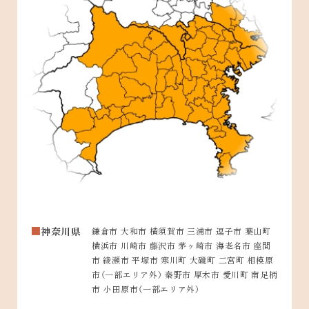
神奈川県
鎌倉市 大和市 横須賀市 三浦市 逗子市 葉山町
横浜市 川崎市 藤沢市 茅ヶ崎市 海老名市 座間
市 綾瀬市 平塚市 寒川町 大磯町 二宮町 相模原
市（一部エリア外） 秦野市 厚木市 愛川町 南足柄
市 小田原市（一部エリア外）