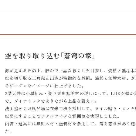
空を取り取り込む「蒼穹の家」
海が見える丘の上、静かで上品な暮らしを目指し、焼杉と無垢木
空を切り取る三角窓と出窓が特徴的な外観。焼杉と無垢木材、ガ
る和モダンなイメージに仕上げました。
2階天井は小屋組み・登り梁を無垢材の現しにして、LDKを壁が
で、ダイナミックでありながら上品な設えに。
洗面室からお風呂場は在来工法を採用して、タイル貼り・ヒノキ
空間にすることでホテルライクな雰囲気を実現しました。
内装・建具には無垢木材・塗装材を多用して、落ち着きがあり飽
た。