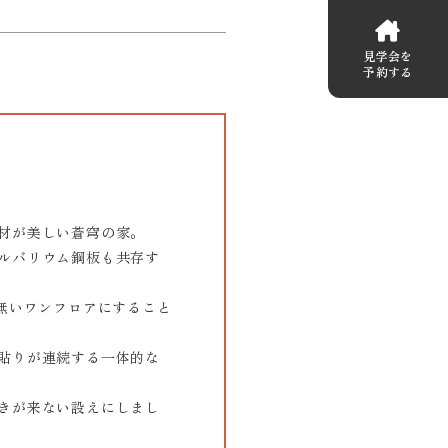
見学会を
予約する
材が美しい蒼穹の家。
ルバリウム鋼板も共存す
無いワンフロアにすること
貼りが連続する一体的な
きが来ない設えにしまし