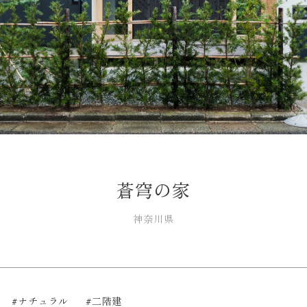
蒼穹の家
神奈川県
#ナチュラル
#二階建