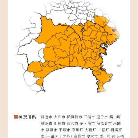
神奈川県
鎌倉市 大和市 横須賀市 三浦市 逗子市 葉山町
横浜市 川崎市 藤沢市 茅ヶ崎市 海老名市 座間
市 綾瀬市 平塚市 寒川町 大磯町 二宮町 相模原
市（一部エリア外） 秦野市 厚木市 愛川町 南足柄