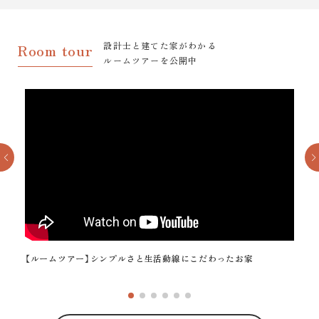
設計士と建てた家がわかる
Room tour
ルームツアーを公開中
の
【ルームツアー】シンプルさと生活動線にこだわったお家
【
高