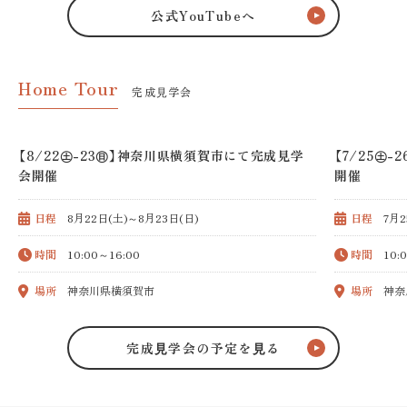
公式YouTubeへ
Home Tour
完成⾒学会
【8/22㊏-23㊐】神奈川県横須賀市にて完成見学
【7/25㊏
会開催
開催
日程
8月22日(土)～8月23日(日)
日程
7月2
時間
10:00～16:00
時間
10:
場所
神奈川県横須賀市
場所
神奈
完成⾒学会の予定を⾒る