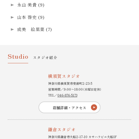
永山 美貴
(9)
山本 啓史
(9)
成美 絵里菜
(7)
Studio
スタジオ紹介
横須賀スタジオ
神奈川県横須賀市安浦町2-23-5
営業時間／9:00〜18:00（水曜日定休）
TEL／
046-876-5173
店舗詳細・アクセス
鎌倉スタジオ
神奈川県鎌倉市大船2-17-10 カサハラビル大船1F