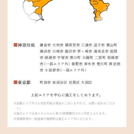
神奈川県
鎌倉市 大和市 横須賀市 三浦市 逗子市 葉山町
横浜市 川崎市 藤沢市 茅ヶ崎市 海老名市 座間
市 綾瀬市 平塚市 寒川町 大磯町 二宮町 相模原
市（一部エリア外） 秦野市 厚木市 愛川町 南足柄
市 小田原市（一部エリア外）
東京都
町田市 世田谷区 目黒区 大田区
上記エリアを中心に施工をしております。
記載エリア外でも対応可能な場合がございますので、お問い合わせくださ
い。
施工エリアは各スタジオから車で1時間圏内でのご対応となります。
相模原市の一部地域や箱根町は施工エリア外になります。