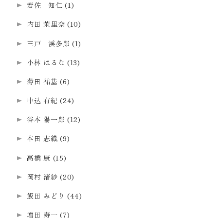
若佐 知仁
(1)
内田 茉里奈
(10)
三戸 渓多郎
(1)
小林 はるな
(13)
薄田 祐基
(6)
中込 有紀
(24)
谷本 陽一郎
(12)
本田 志織
(9)
高橋 康
(15)
岡村 渚紗
(20)
飯田 みどり
(44)
増田 寿一
(7)