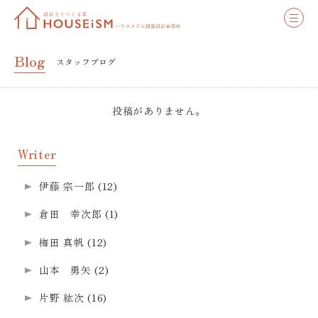
Blog
スタッフブログ
投稿がありません。
Writer
伊藤 宗一郎
(12)
倉田 幸次郎
(1)
梅田 真帆
(12)
山本 勇矢
(2)
片野 紘次
(16)