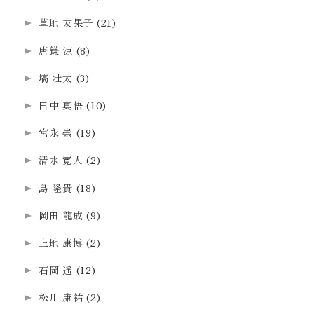
草地 友果子
(21)
唐鎌 涼
(8)
塙 壮太
(3)
田中 真悟
(10)
宮永 崇
(19)
清水 寛人
(2)
島 隆貴
(18)
岡田 龍成
(9)
上地 康博
(2)
石岡 遥
(12)
松川 康祐
(2)