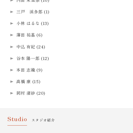
三戸 渓多郎
(1)
小林 はるな
(13)
薄田 祐基
(6)
中込 有紀
(24)
谷本 陽一郎
(12)
本田 志織
(9)
高橋 康
(15)
岡村 渚紗
(20)
Studio
スタジオ紹介