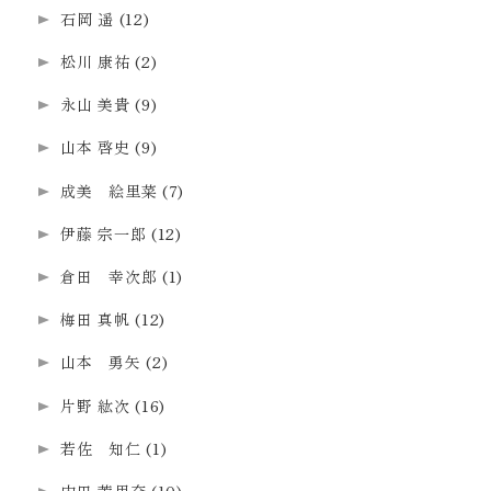
石岡 遥
(12)
松川 康祐
(2)
永山 美貴
(9)
山本 啓史
(9)
成美 絵里菜
(7)
伊藤 宗一郎
(12)
倉田 幸次郎
(1)
梅田 真帆
(12)
山本 勇矢
(2)
片野 紘次
(16)
若佐 知仁
(1)
内田 茉里奈
(10)