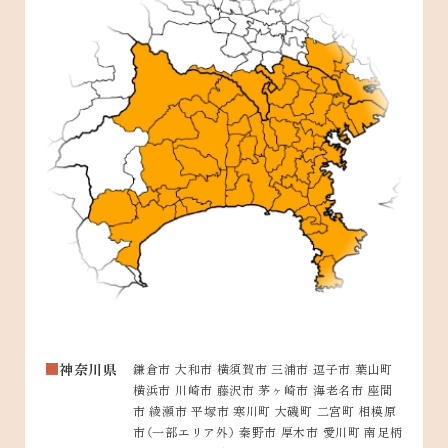
神奈川県
鎌倉市 大和市 横須賀市 三浦市 逗子市 葉山町
横浜市 川崎市 藤沢市 茅ヶ崎市 海老名市 座間
市 綾瀬市 平塚市 寒川町 大磯町 二宮町 相模原
市（一部エリア外） 秦野市 厚木市 愛川町 南足柄