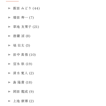
飯田 みどり
(44)
増田 寿一
(7)
草地 友果子
(21)
唐鎌 涼
(8)
塙 壮太
(3)
田中 真悟
(10)
宮永 崇
(19)
清水 寛人
(2)
島 隆貴
(18)
岡田 龍成
(9)
上地 康博
(2)