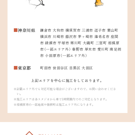
神奈川県
鎌倉市 大和市 横須賀市 三浦市 逗子市 葉山町
横浜市 川崎市 藤沢市 茅ヶ崎市 海老名市 座間
市 綾瀬市 平塚市 寒川町 大磯町 二宮町 相模原
市（一部エリア外） 秦野市 厚木市 愛川町 南足柄
市 小田原市（一部エリア外）
東京都
町田市 世田谷区 目黒区 大田区
上記エリアを中心に施工をしております。
記載エリア外でも対応可能な場合がございますので、お問い合わせくださ
い。
施工エリアは各スタジオから車で1時間圏内でのご対応となります。
相模原市の一部地域や箱根町は施工エリア外になります。