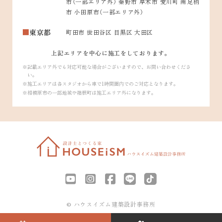
市（一部エリア外） 秦野市 厚木市 愛川町 南足柄
市 小田原市（一部エリア外）
東京都
町田市 世田谷区 目黒区 大田区
上記エリアを中心に施工をしております。
記載エリア外でも対応可能な場合がございますので、お問い合わせくださ
い。
施工エリアは各スタジオから車で1時間圏内でのご対応となります。
相模原市の一部地域や箱根町は施工エリア外になります。
© ハウスイズム建築設計事務所