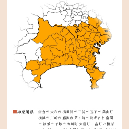
神奈川県
鎌倉市 大和市 横須賀市 三浦市 逗子市 葉山町
横浜市 川崎市 藤沢市 茅ヶ崎市 海老名市 座間
市 綾瀬市 平塚市 寒川町 大磯町 二宮町 相模原