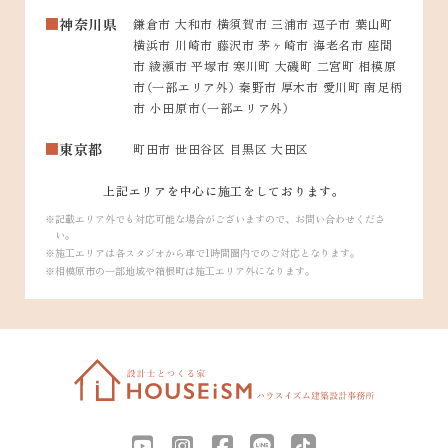
神奈川県
鎌倉市 大和市 横須賀市 三浦市 逗子市 葉山町
横浜市 川崎市 藤沢市 茅ヶ崎市 海老名市 座間
市 綾瀬市 平塚市 寒川町 大磯町 二宮町 相模原
市（一部エリア外） 秦野市 厚木市 愛川町 南足柄
市 小田原市（一部エリア外）
東京都
町田市 世田谷区 目黒区 大田区
上記エリアを中心に施工をしております。
記載エリア外でも対応可能な場合がございますので、お問い合わせくださ
い。
施工エリアは各スタジオから車で1時間圏内でのご対応となります。
相模原市の一部地域や箱根町は施工エリア外になります。