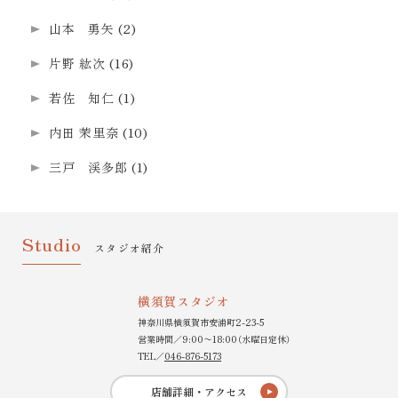
山本 勇矢
(2)
片野 紘次
(16)
若佐 知仁
(1)
内田 茉里奈
(10)
三戸 渓多郎
(1)
Studio
スタジオ紹介
横須賀スタジオ
神奈川県横須賀市安浦町2-23-5
営業時間／9:00〜18:00（水曜日定休）
TEL／
046-876-5173
店舗詳細・アクセス