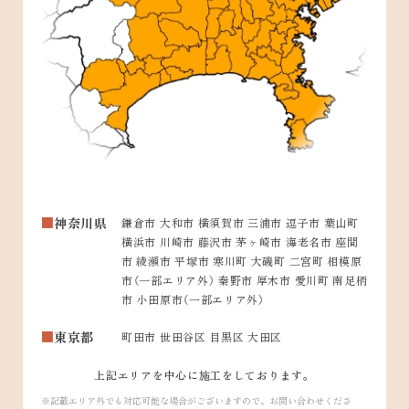
神奈川県
鎌倉市 大和市 横須賀市 三浦市 逗子市 葉山町
横浜市 川崎市 藤沢市 茅ヶ崎市 海老名市 座間
市 綾瀬市 平塚市 寒川町 大磯町 二宮町 相模原
市（一部エリア外） 秦野市 厚木市 愛川町 南足柄
市 小田原市（一部エリア外）
東京都
町田市 世田谷区 目黒区 大田区
上記エリアを中心に施工をしております。
記載エリア外でも対応可能な場合がございますので、お問い合わせくださ