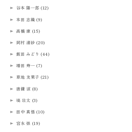
谷本 陽一郎
(12)
本田 志織
(9)
高橋 康
(15)
岡村 渚紗
(20)
飯田 みどり
(44)
増田 寿一
(7)
草地 友果子
(21)
唐鎌 涼
(8)
塙 壮太
(3)
田中 真悟
(10)
宮永 崇
(19)