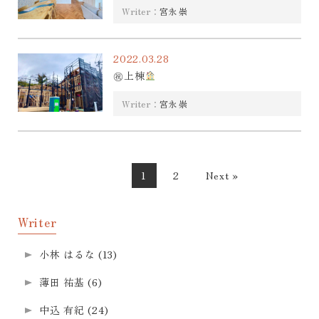
Writer：
宮永 崇
2022.03.28
㊗上棟
Writer：
宮永 崇
1
2
Next »
Writer
小林 はるな
(13)
薄田 祐基
(6)
中込 有紀
(24)