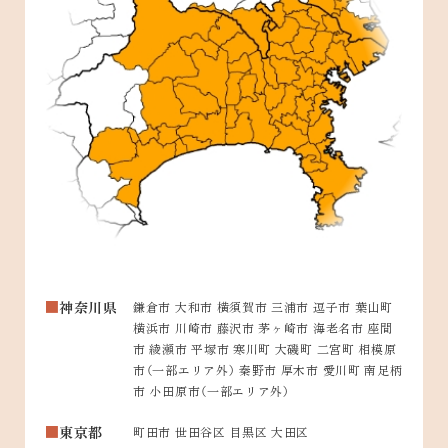
神奈川県
鎌倉市 大和市 横須賀市 三浦市 逗子市 葉山町
横浜市 川崎市 藤沢市 茅ヶ崎市 海老名市 座間
市 綾瀬市 平塚市 寒川町 大磯町 二宮町 相模原
市（一部エリア外） 秦野市 厚木市 愛川町 南足柄
市 小田原市（一部エリア外）
東京都
町田市 世田谷区 目黒区 大田区