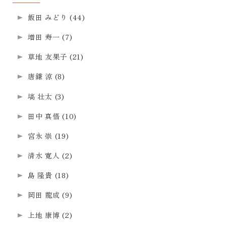
飯田 みどり
(44)
増田 寿一
(7)
草地 友果子
(21)
唐鎌 涼
(8)
塙 壮太
(3)
田中 真悟
(10)
宮永 崇
(19)
清水 寛人
(2)
島 隆貴
(18)
岡田 龍成
(9)
上地 康博
(2)