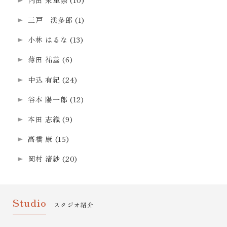
三戸 渓多郎
(1)
小林 はるな
(13)
薄田 祐基
(6)
中込 有紀
(24)
谷本 陽一郎
(12)
本田 志織
(9)
高橋 康
(15)
岡村 渚紗
(20)
Studio
スタジオ紹介