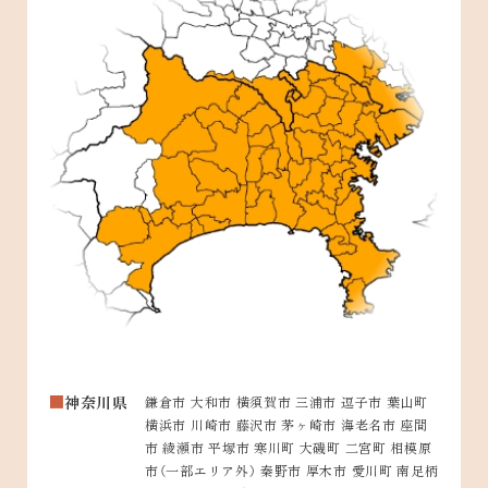
神奈川県
鎌倉市 大和市 横須賀市 三浦市 逗子市 葉山町
横浜市 川崎市 藤沢市 茅ヶ崎市 海老名市 座間
市 綾瀬市 平塚市 寒川町 大磯町 二宮町 相模原
市（一部エリア外） 秦野市 厚木市 愛川町 南足柄