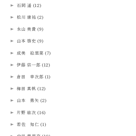
石岡 遥
(12)
松川 康祐
(2)
永山 美貴
(9)
山本 啓史
(9)
成美 絵里菜
(7)
伊藤 宗一郎
(12)
倉田 幸次郎
(1)
梅田 真帆
(12)
山本 勇矢
(2)
片野 紘次
(16)
若佐 知仁
(1)
内田 茉里奈
(10)