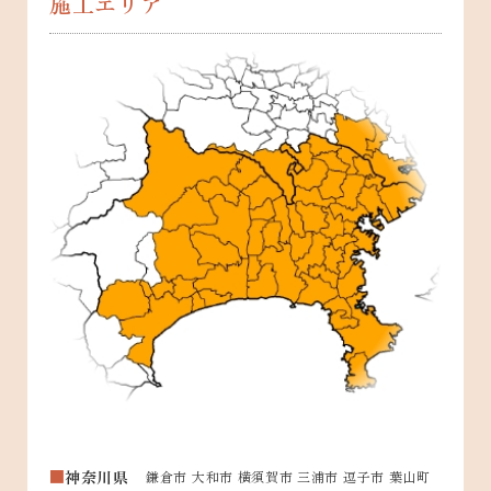
施工エリア
神奈川県
鎌倉市 大和市 横須賀市 三浦市 逗子市 葉山町