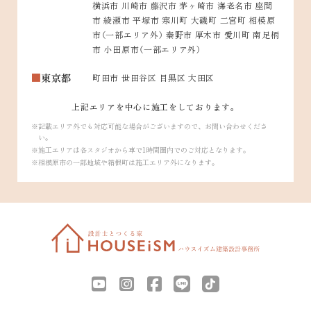
横浜市 川崎市 藤沢市 茅ヶ崎市 海老名市 座間
市 綾瀬市 平塚市 寒川町 大磯町 二宮町 相模原
市（一部エリア外） 秦野市 厚木市 愛川町 南足柄
市 小田原市（一部エリア外）
東京都
町田市 世田谷区 目黒区 大田区
上記エリアを中心に施工をしております。
記載エリア外でも対応可能な場合がございますので、お問い合わせくださ
い。
施工エリアは各スタジオから車で1時間圏内でのご対応となります。
相模原市の一部地域や箱根町は施工エリア外になります。