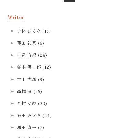
Writer
小林 はるな
(13)
薄田 祐基
(6)
中込 有紀
(24)
谷本 陽一郎
(12)
本田 志織
(9)
高橋 康
(15)
岡村 渚紗
(20)
飯田 みどり
(44)
増田 寿一
(7)