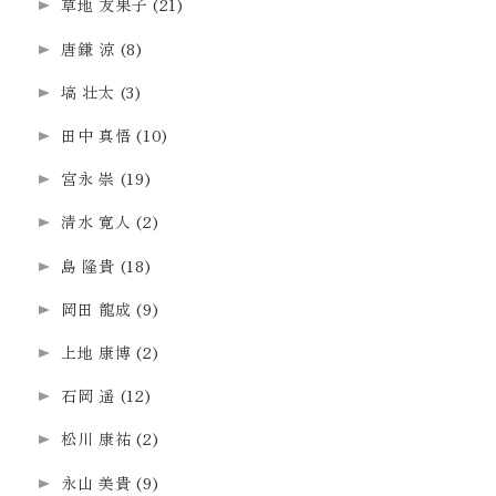
草地 友果子
(21)
唐鎌 涼
(8)
塙 壮太
(3)
田中 真悟
(10)
宮永 崇
(19)
清水 寛人
(2)
島 隆貴
(18)
岡田 龍成
(9)
上地 康博
(2)
石岡 遥
(12)
松川 康祐
(2)
永山 美貴
(9)