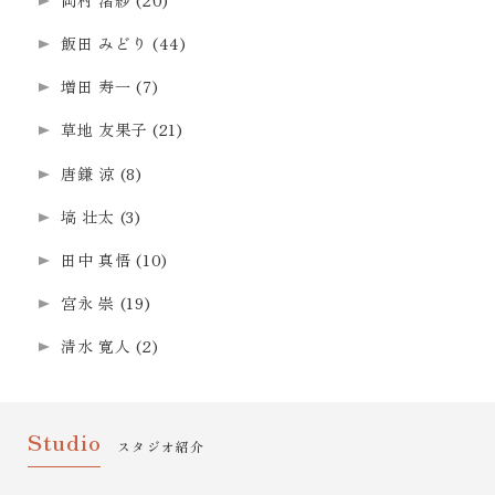
飯田 みどり
(44)
増田 寿一
(7)
草地 友果子
(21)
唐鎌 涼
(8)
塙 壮太
(3)
田中 真悟
(10)
宮永 崇
(19)
清水 寛人
(2)
Studio
スタジオ紹介