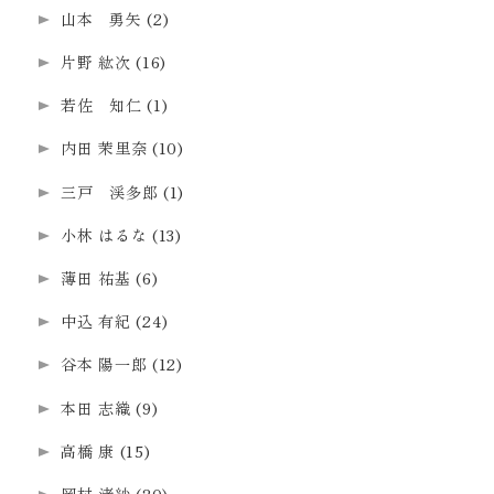
山本 勇矢
(2)
片野 紘次
(16)
若佐 知仁
(1)
内田 茉里奈
(10)
三戸 渓多郎
(1)
小林 はるな
(13)
薄田 祐基
(6)
中込 有紀
(24)
谷本 陽一郎
(12)
本田 志織
(9)
高橋 康
(15)
岡村 渚紗
(20)