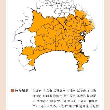
神奈川県
鎌倉市 大和市 横須賀市 三浦市 逗子市 葉山町
横浜市 川崎市 藤沢市 茅ヶ崎市 海老名市 座間
市 綾瀬市 平塚市 寒川町 大磯町 二宮町 相模原
市（一部エリア外） 秦野市 厚木市 愛川町 南足柄