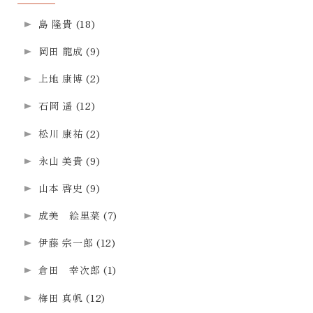
島 隆貴
(18)
岡田 龍成
(9)
上地 康博
(2)
石岡 遥
(12)
松川 康祐
(2)
永山 美貴
(9)
山本 啓史
(9)
成美 絵里菜
(7)
伊藤 宗一郎
(12)
倉田 幸次郎
(1)
梅田 真帆
(12)