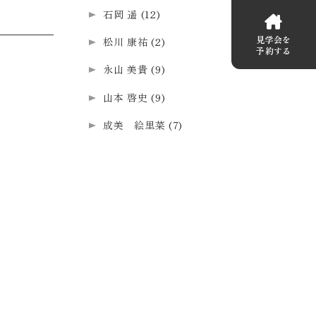
石岡 遥
(12)
見学会を
松川 康祐
(2)
予約する
永山 美貴
(9)
山本 啓史
(9)
成美 絵里菜
(7)