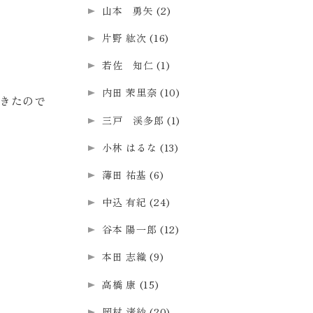
山本 勇矢
(2)
片野 紘次
(16)
若佐 知仁
(1)
内田 茉里奈
(10)
てきたので
三戸 渓多郎
(1)
小林 はるな
(13)
薄田 祐基
(6)
中込 有紀
(24)
谷本 陽一郎
(12)
本田 志織
(9)
高橋 康
(15)
岡村 渚紗
(20)