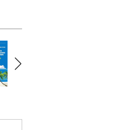
】
ようこそ子猫様
上棟・