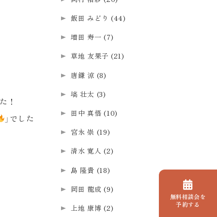
飯田 みどり
(44)
増田 寿一
(7)
草地 友果子
(21)
唐鎌 涼
(8)
塙 壮太
(3)
た！
田中 真悟
(10)
」でした
宮永 崇
(19)
清水 寛人
(2)
島 隆貴
(18)
岡田 龍成
(9)
無料相談会を
予約する
上地 康博
(2)