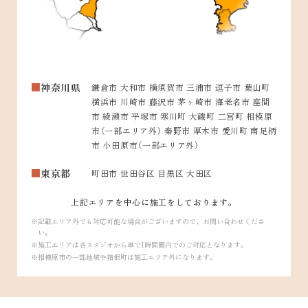
神奈川県
鎌倉市 大和市 横須賀市 三浦市 逗子市 葉山町
横浜市 川崎市 藤沢市 茅ヶ崎市 海老名市 座間
市 綾瀬市 平塚市 寒川町 大磯町 二宮町 相模原
市（一部エリア外） 秦野市 厚木市 愛川町 南足柄
市 小田原市（一部エリア外）
東京都
町田市 世田谷区 目黒区 大田区
上記エリアを中心に施工をしております。
記載エリア外でも対応可能な場合がございますので、お問い合わせくださ
い。
施工エリアは各スタジオから車で1時間圏内でのご対応となります。
相模原市の一部地域や箱根町は施工エリア外になります。