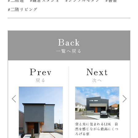
#二階建
#鎌倉スタジオ
#シンプルモダン
#書斎
#二階リビング
Back
一覧へ戻る
Prev
Next
戻る
次へ
空と光に包まれるLDK 自
然を感じながら最高にくつ
ろげる家