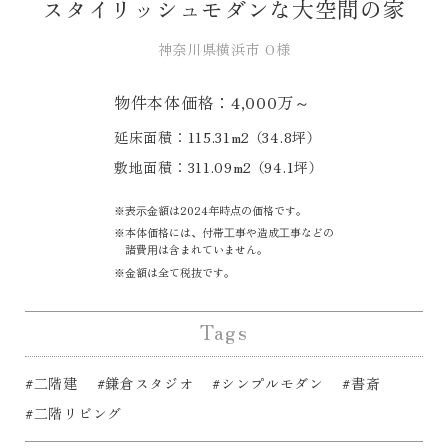
スタイリッシュモダンな大空間の家
神奈川県横浜市 O様
物件本体価格：4,000万～
延床面積：115.31m2 （34.8坪）
敷地面積：311.09m2 （94.1坪）
表⽰⾦額は2024年時点の価格です。
本体価格には、付帯⼯事や造成⼯事などの
諸費⽤は含まれていません。
⾦額は全て税抜です。
Tags
#二階建
#鎌倉スタジオ
#シンプルモダン
#書斎
#二階リビング