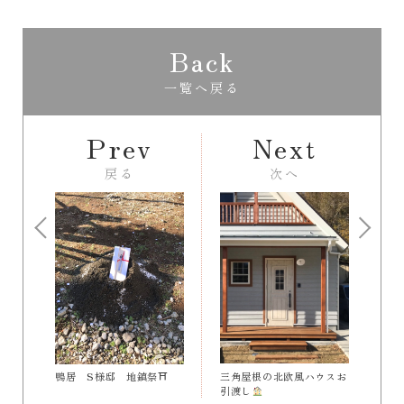
Back
一覧へ戻る
Prev
Next
戻る
次へ
三角屋根の北欧風ハウスお
鴨居 S様邸 地鎮祭⛩
引渡し