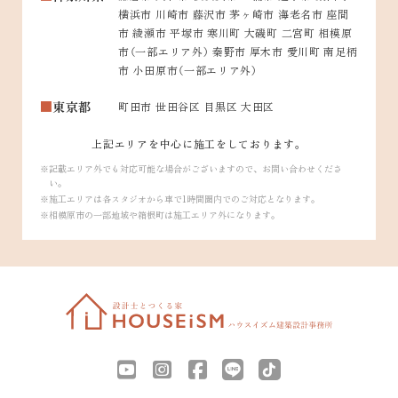
横浜市 川崎市 藤沢市 茅ヶ崎市 海老名市 座間
市 綾瀬市 平塚市 寒川町 大磯町 二宮町 相模原
市（一部エリア外） 秦野市 厚木市 愛川町 南足柄
市 小田原市（一部エリア外）
東京都
町田市 世田谷区 目黒区 大田区
上記エリアを中心に施工をしております。
記載エリア外でも対応可能な場合がございますので、お問い合わせくださ
い。
施工エリアは各スタジオから車で1時間圏内でのご対応となります。
相模原市の一部地域や箱根町は施工エリア外になります。