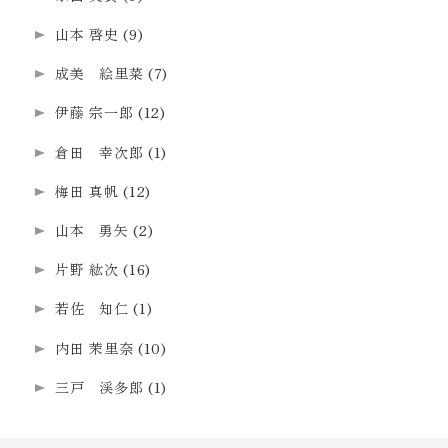
山本 啓史
(9)
成美 絵里菜
(7)
伊藤 宗一郎
(12)
倉田 幸次郎
(1)
梅田 真帆
(12)
山本 勇矢
(2)
片野 紘次
(16)
若佐 知仁
(1)
内田 茉里奈
(10)
三戸 渓多郎
(1)