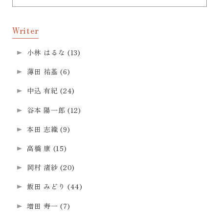
Writer
小林 はるな
(13)
薄田 祐基
(6)
中込 有紀
(24)
谷本 陽一郎
(12)
本田 志織
(9)
高橋 康
(15)
岡村 渚紗
(20)
飯田 みどり
(44)
増田 寿一
(7)