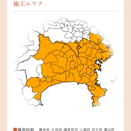
施工エリア
神奈川県
鎌倉市 大和市 横須賀市 三浦市 逗子市 葉山町