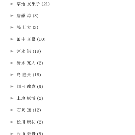
草地 友果子
(21)
唐鎌 涼
(8)
塙 壮太
(3)
田中 真悟
(10)
宮永 崇
(19)
清水 寛人
(2)
島 隆貴
(18)
岡田 龍成
(9)
上地 康博
(2)
石岡 遥
(12)
松川 康祐
(2)
永山 美貴
(9)