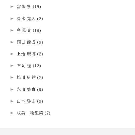
宮永 崇
(19)
清水 寛人
(2)
島 隆貴
(18)
岡田 龍成
(9)
上地 康博
(2)
石岡 遥
(12)
松川 康祐
(2)
永山 美貴
(9)
山本 啓史
(9)
成美 絵里菜
(7)