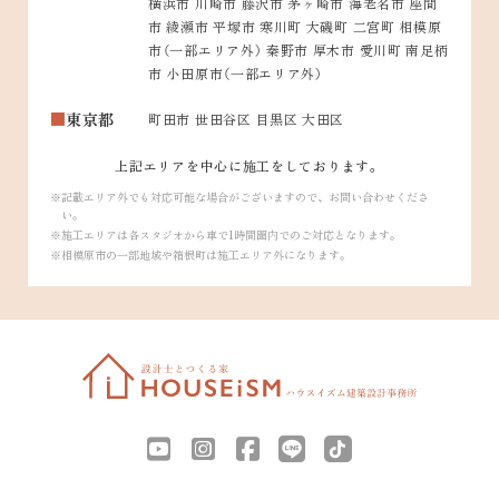
横浜市 川崎市 藤沢市 茅ヶ崎市 海老名市 座間
市 綾瀬市 平塚市 寒川町 大磯町 二宮町 相模原
市（一部エリア外） 秦野市 厚木市 愛川町 南足柄
市 小田原市（一部エリア外）
東京都
町田市 世田谷区 目黒区 大田区
上記エリアを中心に施工をしております。
記載エリア外でも対応可能な場合がございますので、お問い合わせくださ
い。
施工エリアは各スタジオから車で1時間圏内でのご対応となります。
相模原市の一部地域や箱根町は施工エリア外になります。