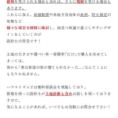
緩和
を受けられる場合もあれば、さらに
規制
を受ける場合も
あります。
これらに加え、
斜線制限
や各地方自治体の
条例
、
防火指定
の
有無など
様々な項目を同時に検討
し、尚且つ快適で過ごしやすいデザ
インをしていくのが
設計士の役目です！
土地の大きさや建ぺい率・容積率『だけ』で購入を決めてし
まっては、
後から「実は希望の家が建てられなかった
…
」なんてことに
もなりかねません。
ハウスイズムでは無料相談会を実施しており、
資格を持った設計士が
土地診断も含め
お話しを伺っておりま
すので、
気になることがあれば、いつでもお気軽にお問合せ下さい！