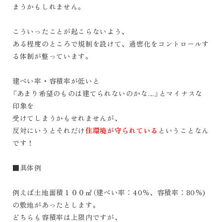
まうかもしれません。
こういったことが起こらないよう、
ある程度のところで規制を設けて、過密化をコントロールす
る体制が整っています。
建ぺい率・容積率が低いと
『あまり希望のものは建てられないのかな
…
』とマイナスな
印象を
受けてしまうかもせれませんが、
反対にいうとそれだけ
住環境が守られている
ということなん
です！
■具体例
例えば土地面積１００㎡（建ぺい率：
40
％、容積率：
80
％
)
の敷地があったとします。
どちらも容積率は上限内ですが、