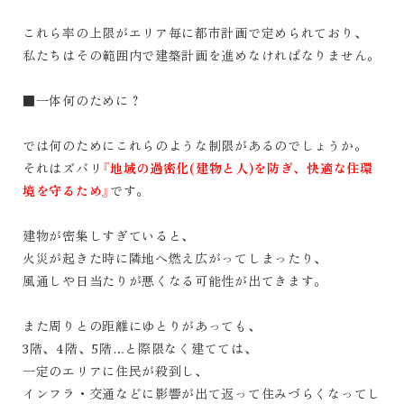
これら率の上限がエリア毎に都市計画で定められており、
私たちはその範囲内で建築計画を進めなければなりません。
■一体何のために？
では何のためにこれらのような制限があるのでしょうか。
それはズバリ
『地域の過密化(建物と人)を防ぎ、快適な住環
境を守るため』
です。
建物が密集しすぎていると、
火災が起きた時に隣地へ燃え広がってしまったり、
風通しや日当たりが悪くなる可能性が出てきます。
また周りとの距離にゆとりがあっても、
3
階、
4
階、
5
階
…
と際限なく建てては、
一定のエリアに住民が殺到し、
インフラ・交通などに影響が出て返って住みづらくなってし