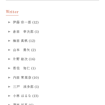
Writer
伊藤 宗一郎
(12)
倉田 幸次郎
(1)
梅田 真帆
(12)
山本 勇矢
(2)
片野 紘次
(16)
若佐 知仁
(1)
内田 茉里奈
(10)
三戸 渓多郎
(1)
小林 はるな
(13)
薄田 祐基
(6)