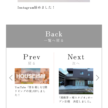
m始めました！
えっほ えっほ 素敵な文具が
きゃっ♪
Back
一覧へ戻る
Prev
Next
戻る
次へ
YouTube 『空を楽しむ2階
リビングの家』UPしまし
た！
『湘南茅ヶ崎スタジオ』オー
プン日程 決定しました。