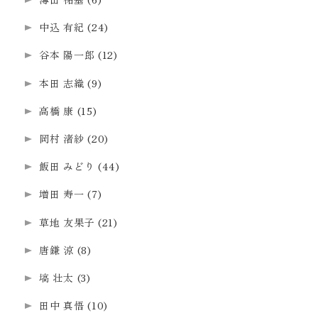
中込 有紀
(24)
谷本 陽一郎
(12)
本田 志織
(9)
高橋 康
(15)
岡村 渚紗
(20)
飯田 みどり
(44)
増田 寿一
(7)
草地 友果子
(21)
唐鎌 涼
(8)
塙 壮太
(3)
田中 真悟
(10)