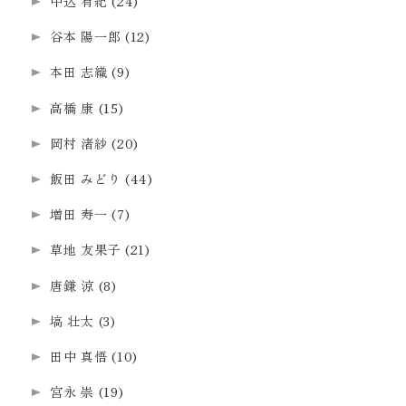
中込 有紀
(24)
谷本 陽一郎
(12)
本田 志織
(9)
高橋 康
(15)
岡村 渚紗
(20)
飯田 みどり
(44)
増田 寿一
(7)
草地 友果子
(21)
唐鎌 涼
(8)
塙 壮太
(3)
田中 真悟
(10)
宮永 崇
(19)