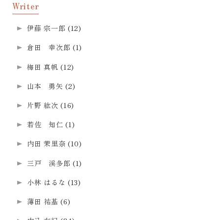
Writer
伊藤 宗一郎
(12)
倉田 幸次郎
(1)
梅田 真帆
(12)
山本 勇矢
(2)
片野 紘次
(16)
若佐 知仁
(1)
内田 茉里奈
(10)
三戸 渓多郎
(1)
小林 はるな
(13)
薄田 祐基
(6)