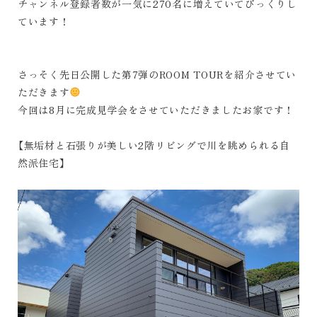
チャンネル登録者数が一気に270名に増えていてびっくりし
ています！
さっそく先日公開した第7弾のROOM TOURを紹介させてい
ただきます
今回は8月に完成見学会をさせていただきましたお家です！
【
無垢材と石張りが美しい2階リビングで川を眺められる自
然派住宅
】