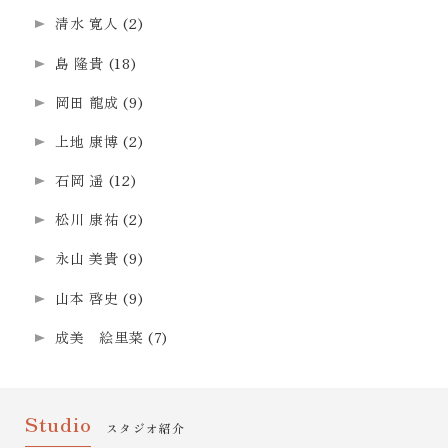
清水 寛人
(2)
島 隆貴
(18)
岡田 龍成
(9)
上地 康博
(2)
石岡 遥
(12)
松川 康祐
(2)
永山 美貴
(9)
山本 啓史
(9)
成美 絵里菜
(7)
Studio
スタジオ紹介