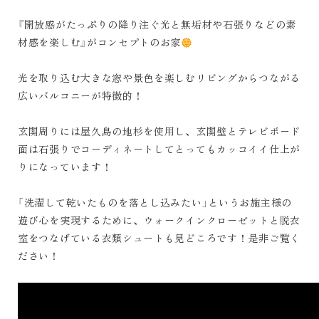
『開放感がたっぷりの降り注ぐ光と無垢材や石張りなどの素
材感を楽しむ』がコンセプトのお家
光を取り込む大きな窓や景色を楽しむリビングからつながる
広いバルコニーが特徴的！
玄関周りには屋久島の地杉を使用し、玄関壁とテレビボード
面は石張りでコーディネートしてとってもカッコイイ仕上が
りになっています！
「洗濯して乾いたものを落とし込みたい」というお施主様の
遊び心を実現するために、ウォークインクローゼットと脱衣
室をつなげている衣類シュートも見どころです！是非ご覧く
ださい！