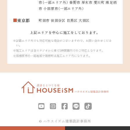
市（一部エリア外） 秦野市 厚木市 愛川町 南足柄
市 小田原市（一部エリア外）
東京都
町田市 世田谷区 目黒区 大田区
上記エリアを中心に施工をしております。
記載エリア外でも対応可能な場合がございますので、お問い合わせくださ
い。
施工エリアは各スタジオから車で1時間圏内でのご対応となります。
相模原市の一部地域や箱根町は施工エリア外になります。
© ハウスイズム建築設計事務所