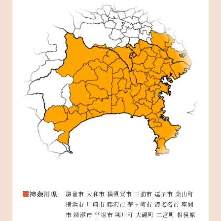
神奈川県
鎌倉市 大和市 横須賀市 三浦市 逗子市 葉山町
横浜市 川崎市 藤沢市 茅ヶ崎市 海老名市 座間
市 綾瀬市 平塚市 寒川町 大磯町 二宮町 相模原