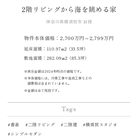
2階リビングから海を眺める家
神奈川県横須賀市 M様
物件本体価格：2,700万円～2,799万円
延床面積：110.97m2 （33.5坪）
敷地面積：282.09m2 （85.3坪）
表⽰⾦額は2024年時点の価格です。
本体価格には、付帯⼯事や造成⼯事などの
諸費⽤は含まれていません。
⾦額は全て税抜です。
Tags
#書斎
#二階リビング
#二階建
#横須賀スタジオ
#シンプルモダン