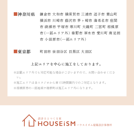
神奈川県
鎌倉市 大和市 横須賀市 三浦市 逗子市 葉山町
横浜市 川崎市 藤沢市 茅ヶ崎市 海老名市 座間
市 綾瀬市 平塚市 寒川町 大磯町 二宮町 相模原
市（一部エリア外） 秦野市 厚木市 愛川町 南足柄
市 小田原市（一部エリア外）
東京都
町田市 世田谷区 目黒区 大田区
上記エリアを中心に施工をしております。
記載エリア外でも対応可能な場合がございますので、お問い合わせくださ
い。
施工エリアは各スタジオから車で1時間圏内でのご対応となります。
相模原市の一部地域や箱根町は施工エリア外になります。