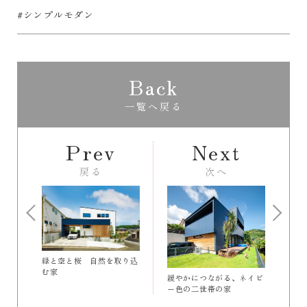
#シンプルモダン
Back
一覧へ戻る
Prev
Next
戻る
次へ
緑と空と桜 自然を取り込
む家
緩やかにつながる、ネイビ
ー色の二世帯の家