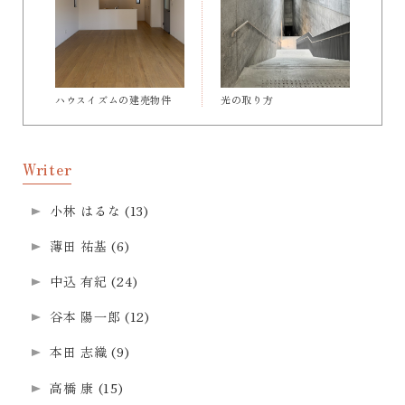
ハウスイズムの建売物件
光の取り方
Writer
小林 はるな
(13)
薄田 祐基
(6)
中込 有紀
(24)
谷本 陽一郎
(12)
本田 志織
(9)
高橋 康
(15)