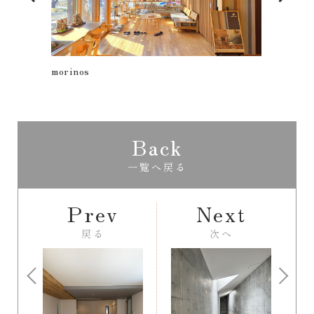
芸術の秋！陶芸体験
おも
Back
一覧へ戻る
Prev
Next
戻る
次へ