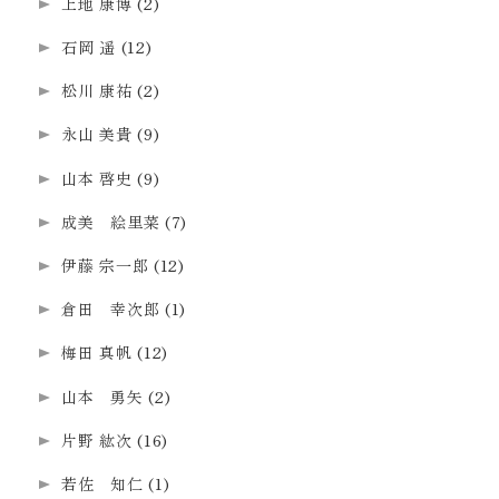
上地 康博
(2)
石岡 遥
(12)
松川 康祐
(2)
永山 美貴
(9)
山本 啓史
(9)
成美 絵里菜
(7)
伊藤 宗一郎
(12)
倉田 幸次郎
(1)
梅田 真帆
(12)
山本 勇矢
(2)
片野 紘次
(16)
若佐 知仁
(1)