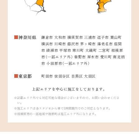
神奈川県
鎌倉市 大和市 横須賀市 三浦市 逗子市 葉山町
横浜市 川崎市 藤沢市 茅ヶ崎市 海老名市 座間
市 綾瀬市 平塚市 寒川町 大磯町 二宮町 相模原
市（一部エリア外） 秦野市 厚木市 愛川町 南足柄
市 小田原市（一部エリア外）
東京都
町田市 世田谷区 目黒区 大田区
上記エリアを中心に施工をしております。
記載エリア外でも対応可能な場合がございますので、お問い合わせくださ
い。
施工エリアは各スタジオから車で1時間圏内でのご対応となります。
相模原市の一部地域や箱根町は施工エリア外になります。