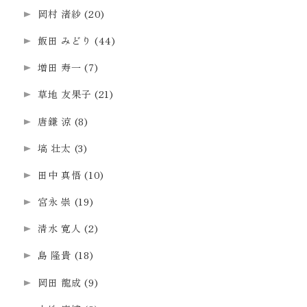
岡村 渚紗
(20)
飯田 みどり
(44)
増田 寿一
(7)
草地 友果子
(21)
唐鎌 涼
(8)
塙 壮太
(3)
田中 真悟
(10)
宮永 崇
(19)
清水 寛人
(2)
島 隆貴
(18)
岡田 龍成
(9)