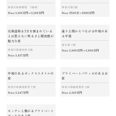
神奈川県秦野市 O様邸
神奈川県O様
3,100万円～3,199万円
3500万～3999万円
Price
Price
北側道路＆3方を囲まれている
通り土間からつながる中庭のあ
とは思えない明るさと開放感が
る平屋
魅力な家
東京都 O様
神奈川県横浜市 K様
3,900万円～3,999万円
Price
3,437万円
Price
中庭のあるボックススタイルの
プライベートパティオのあるお
家
家
神奈川県横須賀市 T様
神奈川県横須賀市 O様
3,247万円
2,310万円
Price
Price
キッチンと繋がるプライベート
デッキのある家