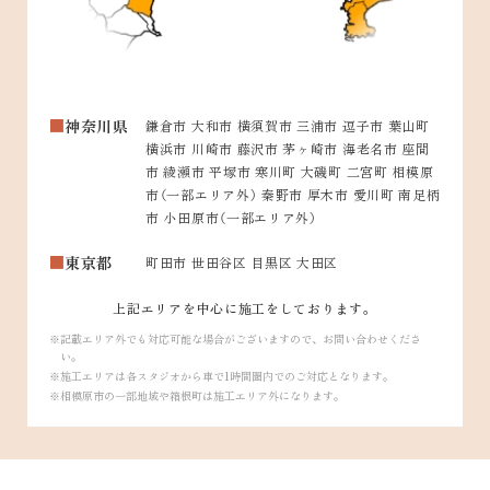
神奈川県
鎌倉市 大和市 横須賀市 三浦市 逗子市 葉山町
横浜市 川崎市 藤沢市 茅ヶ崎市 海老名市 座間
市 綾瀬市 平塚市 寒川町 大磯町 二宮町 相模原
市（一部エリア外） 秦野市 厚木市 愛川町 南足柄
市 小田原市（一部エリア外）
東京都
町田市 世田谷区 目黒区 大田区
上記エリアを中心に施工をしております。
記載エリア外でも対応可能な場合がございますので、お問い合わせくださ
い。
施工エリアは各スタジオから車で1時間圏内でのご対応となります。
相模原市の一部地域や箱根町は施工エリア外になります。