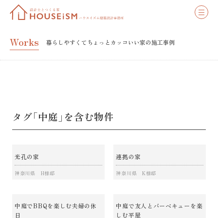
Works
暮らしやすくてちょっとカッコいい家の施工事例
タグ「中庭」を含む物件
光孔の家
連拠の家
神奈川県 H様邸
神奈川県 K様邸
中庭でBBQを楽しむ夫婦の休
中庭で友人とバーベキューを楽
日
しむ平屋