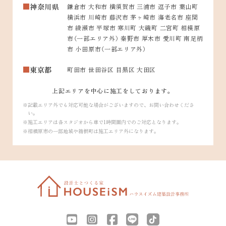
神奈川県
鎌倉市 大和市 横須賀市 三浦市 逗子市 葉山町
横浜市 川崎市 藤沢市 茅ヶ崎市 海老名市 座間
市 綾瀬市 平塚市 寒川町 大磯町 二宮町 相模原
市（一部エリア外） 秦野市 厚木市 愛川町 南足柄
市 小田原市（一部エリア外）
東京都
町田市 世田谷区 目黒区 大田区
上記エリアを中心に施工をしております。
記載エリア外でも対応可能な場合がございますので、お問い合わせくださ
い。
施工エリアは各スタジオから車で1時間圏内でのご対応となります。
相模原市の一部地域や箱根町は施工エリア外になります。