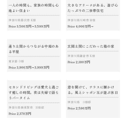
一人の時間も、家族の時間も心
大きなアリーナがある、遊び心
地よい住まい
たっぷりの二世帯住宅
神奈川県藤沢市 K様
神奈川県川崎市 M様
3,500万円～3,599万円
4,000万円～
Price
Price
通り土間からつながる中庭のあ
玄関土間にこだわった箱の家
る平屋
神奈川県鎌倉市 K様
東京都 O様
2,180万円
Price
3,900万円～3,999万円
Price
セカンドリビングは愛犬と過ご
窓を開けて、テラスに腰かけ
す癒しの時間。夜は夫婦で語ら
る。風とシャボン玉が遊ぶ休日
うバータイム
神奈川県 O様邸
神奈川県横須賀市 H様邸
2,590万円
Price
2,370万円
Price