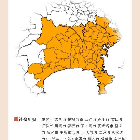
神奈川県
鎌倉市 大和市 横須賀市 三浦市 逗子市 葉山町
横浜市 川崎市 藤沢市 茅ヶ崎市 海老名市 座間
市 綾瀬市 平塚市 寒川町 大磯町 二宮町 相模原
市（一部エリア外） 秦野市 厚木市 愛川町 南足柄