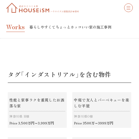
Works
暮らしやすくてちょっとカッコいい家の施工事例
タグ「インダストリアル」を含む物件
性能と家事ラクを重視したお洒
中庭で友人とバーベキューを楽
落な家
しむ平屋
神奈川県 H様
神奈川県O様
3,500万円～3,999万円
3500万～3999万円
Price
Price