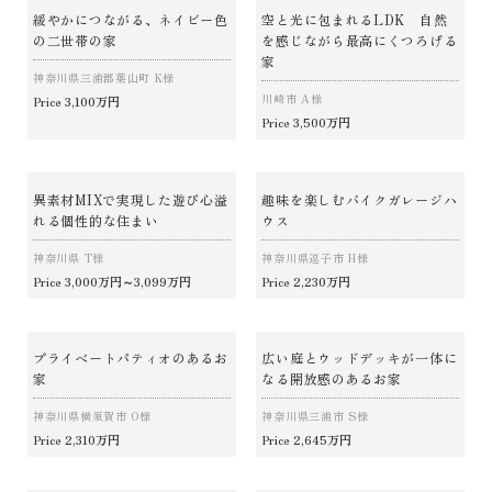
緩やかにつながる、ネイビー色
空と光に包まれるLDK 自然
の二世帯の家
を感じながら最高にくつろげる
家
神奈川県三浦郡葉山町 K様
川崎市 A様
3,100万円
Price
3,500万円
Price
異素材MIXで実現した遊び心溢
趣味を楽しむバイクガレージハ
れる個性的な住まい
ウス
神奈川県 T様
神奈川県逗子市 H様
3,000万円～3,099万円
2,230万円
Price
Price
プライベートパティオのあるお
広い庭とウッドデッキが一体に
家
なる開放感のあるお家
神奈川県横須賀市 O様
神奈川県三浦市 S様
2,310万円
2,645万円
Price
Price