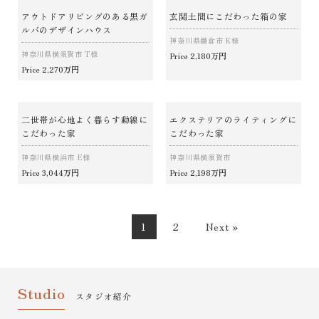
アウトドアリビングのある黒ガ
玄関土間にこだわった箱の家
ルバのデザインハウス
神奈川県鎌倉市 K様
神奈川県横須賀市 T様
2,180万円
Price
2,270万円
Price
二世帯が心地よく暮らす動線に
エクステリアのライティングに
こだわった家
こだわった家
神奈川県横浜市 E様
神奈川県横須賀市
3,044万円
2,198万円
Price
Price
1
2
Next »
Studio
スタジオ紹介