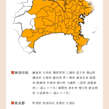
神奈川県
鎌倉市 大和市 横須賀市 三浦市 逗子市 葉山町
横浜市 川崎市 藤沢市 茅ヶ崎市 海老名市 座間
市 綾瀬市 平塚市 寒川町 大磯町 二宮町 相模原
市（一部エリア外） 秦野市 厚木市 愛川町 南足柄
市 小田原市（一部エリア外）
東京都
町田市 世田谷区 目黒区 大田区