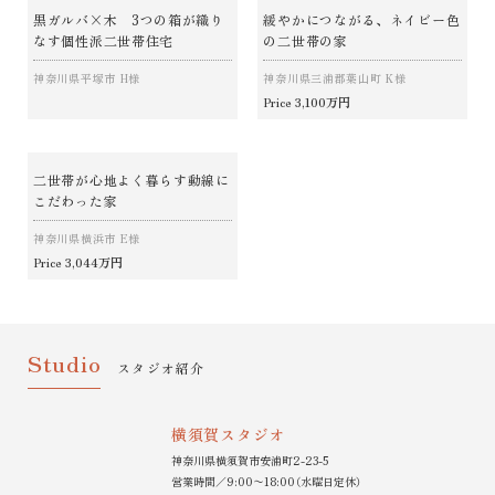
黒ガルバ×木 3つの箱が織り
緩やかにつながる、ネイビー色
なす個性派二世帯住宅
の二世帯の家
神奈川県平塚市 H様
神奈川県三浦郡葉山町 K様
3,100万円
Price
二世帯が心地よく暮らす動線に
こだわった家
神奈川県横浜市 E様
3,044万円
Price
Studio
スタジオ紹介
横須賀スタジオ
神奈川県横須賀市安浦町2-23-5
営業時間／9:00〜18:00（水曜日定休）