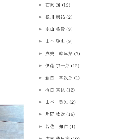
石岡 遥
(12)
松川 康祐
(2)
永山 美貴
(9)
山本 啓史
(9)
成美 絵里菜
(7)
伊藤 宗一郎
(12)
倉田 幸次郎
(1)
梅田 真帆
(12)
山本 勇矢
(2)
片野 紘次
(16)
若佐 知仁
(1)
内田 茉里奈
(10)