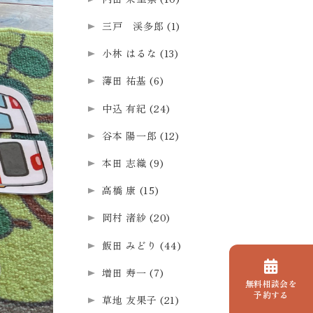
三戸 渓多郎
(1)
小林 はるな
(13)
薄田 祐基
(6)
中込 有紀
(24)
谷本 陽一郎
(12)
本田 志織
(9)
高橋 康
(15)
岡村 渚紗
(20)
飯田 みどり
(44)
増田 寿一
(7)
無料相談会を
予約する
草地 友果子
(21)