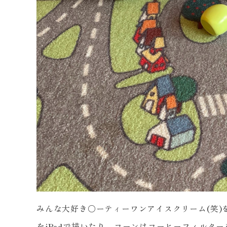
みんな大好き○ーティーワンアイスクリーム
(
笑
)
を
iPad
で描いたり、コーンはコーヒーフィルター