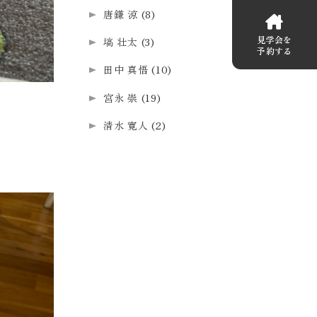
唐鎌 涼
(8)
見学会を
塙 壮太
(3)
予約する
田中 真悟
(10)
宮永 崇
(19)
清水 寛人
(2)